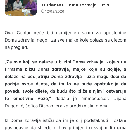
studente u Domu zdravlja Tuzla
12/02/2026
Ovaj Centar neće biti namijenjen samo za uposlenice
Doma zdravlja, nego i za sve majke koje dolaze sa djecom
na pregled.
„Za sve koji se nalaze u blizini Doma zdravlja, koje su u
firmama blizu Doma zdravlja, majke koje su dojilje, a
dolaze na pedijatriju Doma zdravlja Tuzla mogu doći da
podoje svoje dijete, da im to ne bude opstrukcija da
povedu svoje dijete, da budu što bliže s njim i ostvaruju
te emotivne veze,“
dodala je mr.med.sc.dr. Dijana
Dugonjić, šefica Dispanzera za predškolsku djecu.
Iz Doma zdravlja ističu da im je cilj podstaknuti i ostale
poslodavce da slijede njihov primjer i u svojim firmama