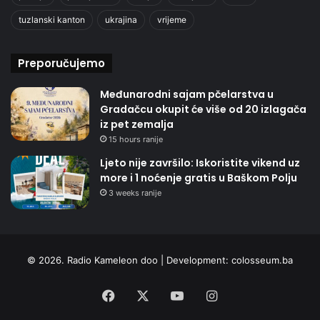
tuzlanski kanton
ukrajina
vrijeme
Preporučujemo
Međunarodni sajam pčelarstva u
Gradačcu okupit će više od 20 izlagača
iz pet zemalja
15 hours ranije
Ljeto nije završilo: Iskoristite vikend uz
more i 1 noćenje gratis u Baškom Polju
3 weeks ranije
© 2026. Radio Kameleon doo | Development:
colosseum.ba
Facebook
X
YouTube
Instagram