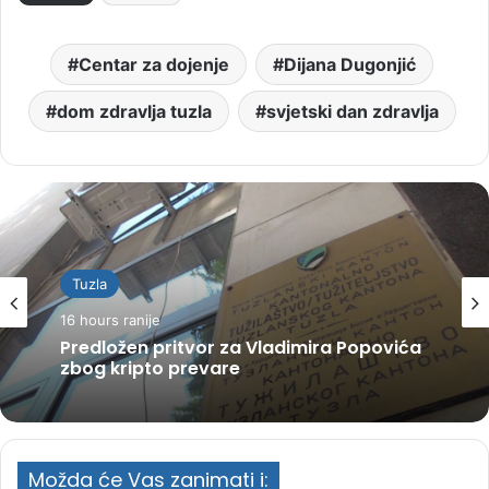
Centar za dojenje
Dijana Dugonjić
dom zdravlja tuzla
svjetski dan zdravlja
Tuzla
16 hours ranije
Predložen pritvor za Vladimira Popovića
zbog kripto prevare
Možda će Vas zanimati i: