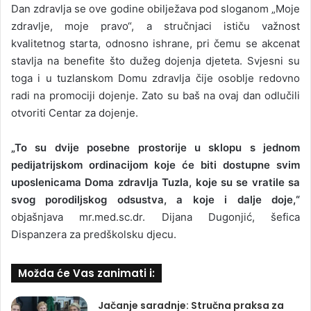
Dan zdravlja se ove godine obilježava pod sloganom „Moje
zdravlje, moje pravo“, a stručnjaci ističu važnost
kvalitetnog starta, odnosno ishrane, pri čemu se akcenat
stavlja na benefite što dužeg dojenja djeteta. Svjesni su
toga i u tuzlanskom Domu zdravlja čije osoblje redovno
radi na promociji dojenje. Zato su baš na ovaj dan odlučili
otvoriti Centar za dojenje.
„To su dvije posebne prostorije u sklopu s jednom
pedijatrijskom ordinacijom koje će biti dostupne svim
uposlenicama Doma zdravlja Tuzla, koje su se vratile sa
svog porodiljskog odsustva, a koje i dalje doje,“
objašnjava mr.med.sc.dr. Dijana Dugonjić, šefica
Dispanzera za predškolsku djecu.
Možda će Vas zanimati i:
Jačanje saradnje: Stručna praksa za