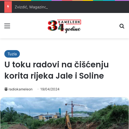
Zvizdić, Magazinović i Kojović traže poseban status za Memorijalni centar Srebrenica
Meni
Pr
Tuzla
U toku radovi na čišćenju
korita rijeka Jale i Soline
radiokameleon
19/04/2024