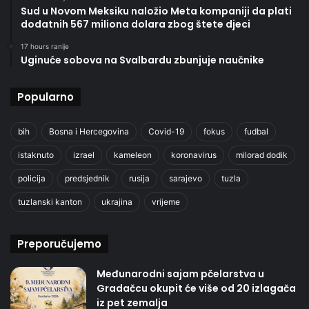
Sud u Novom Meksiku naložio Meta kompaniji da plati
dodatnih 567 miliona dolara zbog štete djeci
17 hours ranije
Uginuće sobova na Svalbardu zbunjuje naučnike
Popularno
bih
Bosna i Hercegovina
Covid-19
fokus
fudbal
istaknuto
izrael
kameleon
koronavirus
milorad dodik
policija
predsjednik
rusija
sarajevo
tuzla
tuzlanski kanton
ukrajina
vrijeme
Preporučujemo
Međunarodni sajam pčelarstva u
Gradačcu okupit će više od 20 izlagača
iz pet zemalja