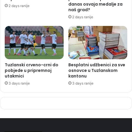
danas osvaja medalje za
2 days ranije
naš grad?
2 days ranije
Tuzlanski crveno-crni do
Besplatni udžbenici za sve
pobjede u pripremnoj
osnovce u Tuzlanskom
utakmici
kantonu
3 days ranije
3 days ranije