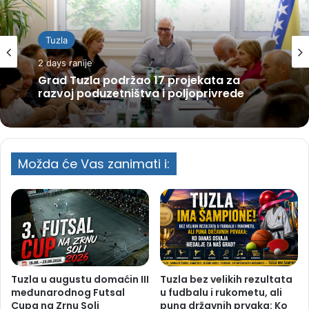
Tuzla
2 days ranije
Grad Tuzla podržao 17 projekata za
razvoj poduzetništva i poljoprivrede
Možda će Vas zanimati i:
Tuzla u augustu domaćin III
Tuzla bez velikih rezultata
međunarodnog Futsal
u fudbalu i rukometu, ali
Cupa na Zrnu Soli
puna državnih prvaka: Ko