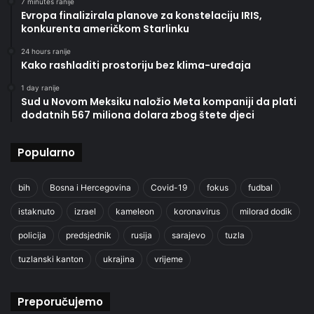
7 minutes ranije
Evropa finalizirala planove za konstelaciju IRIS,
konkurenta američkom Starlinku
24 hours ranije
Kako rashladiti prostoriju bez klima-uređaja
1 day ranije
Sud u Novom Meksiku naložio Meta kompaniji da plati
dodatnih 567 miliona dolara zbog štete djeci
Popularno
bih
Bosna i Hercegovina
Covid-19
fokus
fudbal
istaknuto
izrael
kameleon
koronavirus
milorad dodik
policija
predsjednik
rusija
sarajevo
tuzla
tuzlanski kanton
ukrajina
vrijeme
Preporučujemo