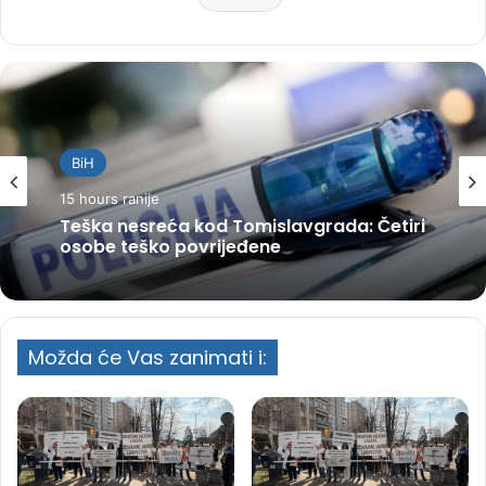
BiH
15 hours ranije
Teška nesreća kod Tomislavgrada: Četiri
osobe teško povrijeđene
Možda će Vas zanimati i: