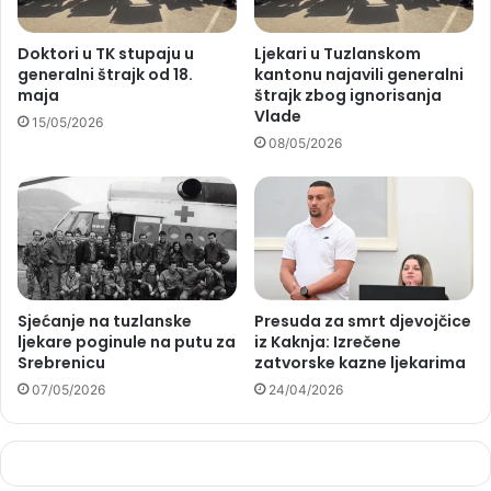
Doktori u TK stupaju u
Ljekari u Tuzlanskom
generalni štrajk od 18.
kantonu najavili generalni
maja
štrajk zbog ignorisanja
Vlade
15/05/2026
08/05/2026
Sjećanje na tuzlanske
Presuda za smrt djevojčice
ljekare poginule na putu za
iz Kaknja: Izrečene
Srebrenicu
zatvorske kazne ljekarima
07/05/2026
24/04/2026