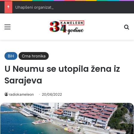
Uhapšeni organizatori krijumčarenja migranata preko BiH i Balkana
Meni
Pr
BiH
Crna hronika
U Neumu se utopila žena iz
Sarajeva
radiokameleon
20/06/2022