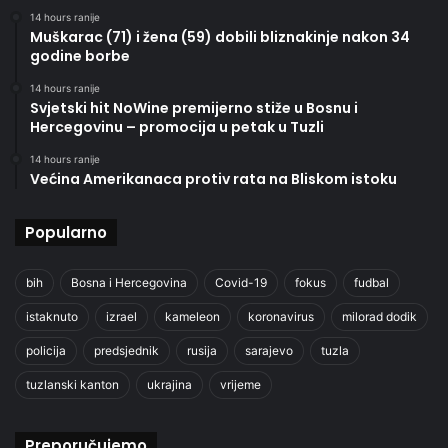
14 hours ranije
Muškarac (71) i žena (59) dobili bliznakinje nakon 34
godine borbe
14 hours ranije
Svjetski hit NoWine premijerno stiže u Bosnu i
Hercegovinu – promocija u petak u Tuzli
14 hours ranije
Većina Amerikanaca protiv rata na Bliskom istoku
Popularno
bih
Bosna i Hercegovina
Covid-19
fokus
fudbal
istaknuto
izrael
kameleon
koronavirus
milorad dodik
policija
predsjednik
rusija
sarajevo
tuzla
tuzlanski kanton
ukrajina
vrijeme
Preporučujemo