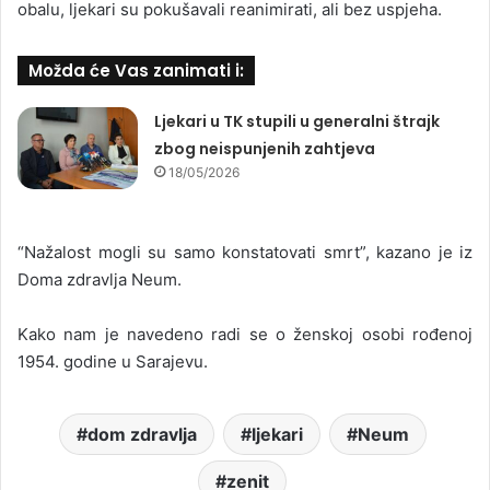
obalu, ljekari su pokušavali reanimirati, ali bez uspjeha.
Možda će Vas zanimati i:
Ljekari u TK stupili u generalni štrajk
zbog neispunjenih zahtjeva
18/05/2026
“Nažalost mogli su samo konstatovati smrt”, kazano je iz
Doma zdravlja Neum.
Kako nam je navedeno radi se o ženskoj osobi rođenoj
1954. godine u Sarajevu.
dom zdravlja
ljekari
Neum
zenit