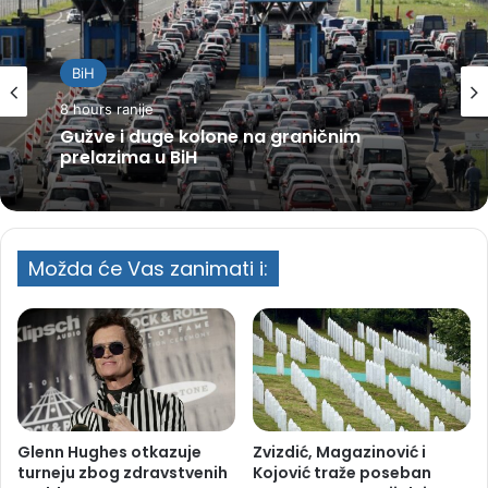
BiH
8 hours ranije
Gužve i duge kolone na graničnim
prelazima u BiH
Možda će Vas zanimati i:
Glenn Hughes otkazuje
Zvizdić, Magazinović i
turneju zbog zdravstvenih
Kojović traže poseban