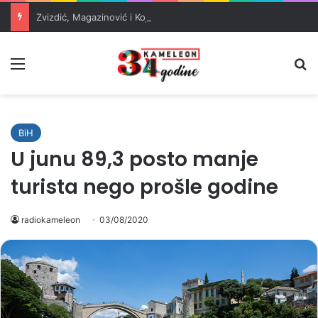
Zvizdić, Magazinović i Kojović traže poseban status za Memorijalni centar Srebrenica
Meni
Pr
BiH
U junu 89,3 posto manje
turista nego prošle godine
radiokameleon
03/08/2020