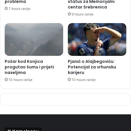
problema
status za Memorijalni
centar Srebrenica
7 hours ranije
9 hours ranije
Požar kod Konjica
Pjanić o Alajbegoviću:
progutao šumu i prijeti
Potencijal za vrhunsku
naseljima
karijeru
10 hours ranije
10 hours ranije