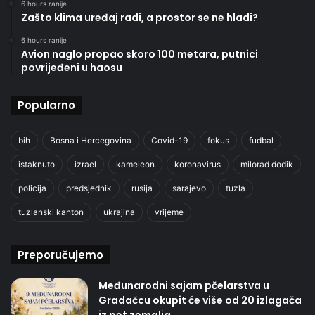
6 hours ranije
Zašto klima uređaj radi, a prostor se ne hladi?
6 hours ranije
Avion naglo propao skoro 100 metara, putnici
povrijeđeni u haosu
Popularno
bih
Bosna i Hercegovina
Covid-19
fokus
fudbal
istaknuto
izrael
kameleon
koronavirus
milorad dodik
policija
predsjednik
rusija
sarajevo
tuzla
tuzlanski kanton
ukrajina
vrijeme
Preporučujemo
Međunarodni sajam pčelarstva u
Gradačcu okupit će više od 20 izlagača