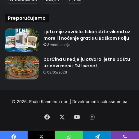
Preporučujemo
Ljeto nije završilo: Iskoristite vikend uz
more i 1 noćenje gratis u Baškom Polju
3 weeks ranije
barČina u nedjelju otvara ljetnu baštu
uz novi meni i DJ live set
08/05/2026
© 2026. Radio Kameleon doo | Development:
colosseum.ba
Facebook
X
YouTube
Instagram