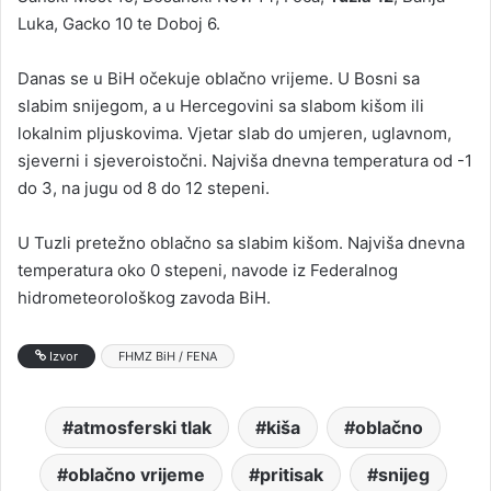
Luka, Gacko 10 te Doboj 6.
Danas se u BiH očekuje oblačno vrijeme. U Bosni sa
slabim snijegom, a u Hercegovini sa slabom kišom ili
lokalnim pljuskovima. Vjetar slab do umjeren, uglavnom,
sjeverni i sjeveroistočni. Najviša dnevna temperatura od -1
do 3, na jugu od 8 do 12 stepeni.
U Tuzli pretežno oblačno sa slabim kišom. Najviša dnevna
temperatura oko 0 stepeni, navode iz Federalnog
hidrometeorološkog zavoda BiH.
Izvor
FHMZ BiH / FENA
atmosferski tlak
kiša
oblačno
oblačno vrijeme
pritisak
snijeg