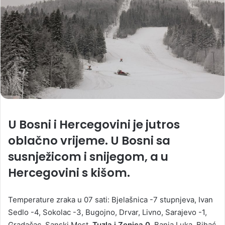
U Bosni i Hercegovini je jutros
oblačno vrijeme. U Bosni sa
susnježicom i snijegom, a u
Hercegovini s kišom.
Temperature zraka u 07 sati: Bjelašnica -7 stupnjeva, Ivan
Sedlo -4, Sokolac -3, Bugojno, Drvar, Livno, Sarajevo -1,
Gradačac, Sanski Most,
Tuzla i Zenica 0
, Banja Luka, Bihać