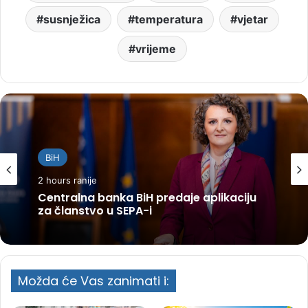
susnježica
temperatura
vjetar
vrijeme
BiH
2 hours ranije
Centralna banka BiH predaje aplikaciju
za članstvo u SEPA-i
Možda će Vas zanimati i: