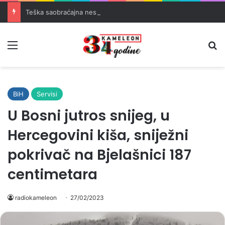
Teška saobraćajna nesreća u Banovićima, poginuo 60-godišnji vozač
Meni
Pr
BiH
Servisi
U Bosni jutros snijeg, u
Hercegovini kiša, sniježni
pokrivač na Bjelašnici 187
centimetara
radiokameleon
27/02/2023