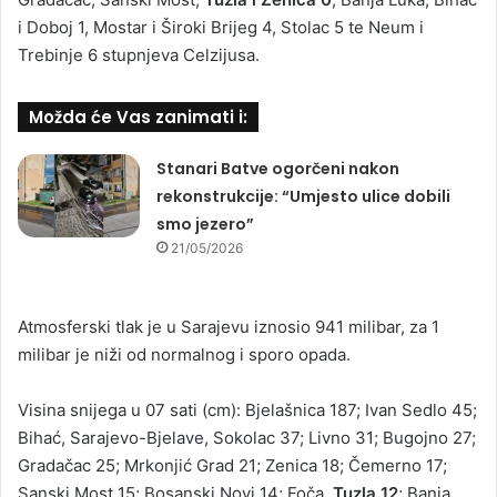
i Doboj 1, Mostar i Široki Brijeg 4, Stolac 5 te Neum i
Trebinje 6 stupnjeva Celzijusa.
Možda će Vas zanimati i:
Stanari Batve ogorčeni nakon
rekonstrukcije: “Umjesto ulice dobili
smo jezero”
21/05/2026
Atmosferski tlak je u Sarajevu iznosio 941 milibar, za 1
milibar je niži od normalnog i sporo opada.
Visina snijega u 07 sati (cm): Bjelašnica 187; Ivan Sedlo 45;
Bihać, Sarajevo-Bjelave, Sokolac 37; Livno 31; Bugojno 27;
Gradačac 25; Mrkonjić Grad 21; Zenica 18; Čemerno 17;
Sanski Most 15; Bosanski Novi 14; Foča,
Tuzla 12
; Banja