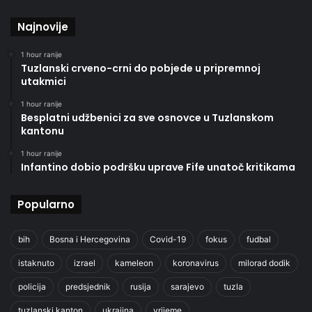
Najnovije
1 hour ranije
Tuzlanski crveno-crni do pobjede u pripremnoj
utakmici
1 hour ranije
Besplatni udžbenici za sve osnovce u Tuzlanskom
kantonu
1 hour ranije
Infantino dobio podršku uprave Fife unatoč kritikama
Popularno
bih
Bosna i Hercegovina
Covid-19
fokus
fudbal
istaknuto
izrael
kameleon
koronavirus
milorad dodik
policija
predsjednik
rusija
sarajevo
tuzla
tuzlanski kanton
ukrajina
vrijeme