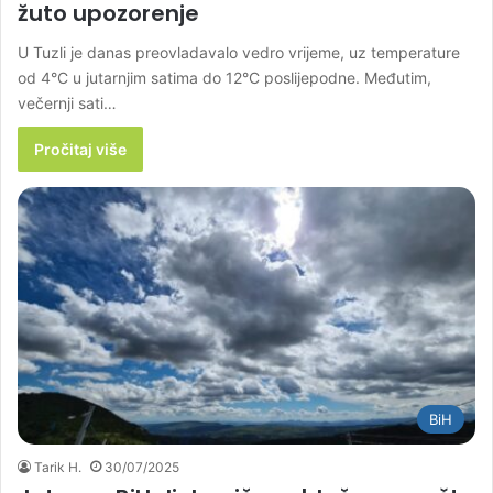
žuto upozorenje
U Tuzli je danas preovladavalo vedro vrijeme, uz temperature
od 4°C u jutarnjim satima do 12°C poslijepodne. Međutim,
večernji sati…
Pročitaj više
BiH
Tarik H.
30/07/2025