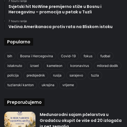
7 hours ranije
Svjetski hit NoWine premijerno stiže u Bosnu i
Hercegovinu – promocija u petak u Tuzli
7 hours ranije
Većina Amerikanaca protiv rata na Bliskom istoku
Popularno
bih
Bosna i Hercegovina
Covid-19
fokus
fudbal
istaknuto
izrael
kameleon
koronavirus
milorad dodik
policija
predsjednik
rusija
sarajevo
tuzla
tuzlanski kanton
ukrajina
vrijeme
Preporučujemo
Međunarodni sajam pčelarstva u
Gradačcu okupit će više od 20 izlagača
iz pet zemalja