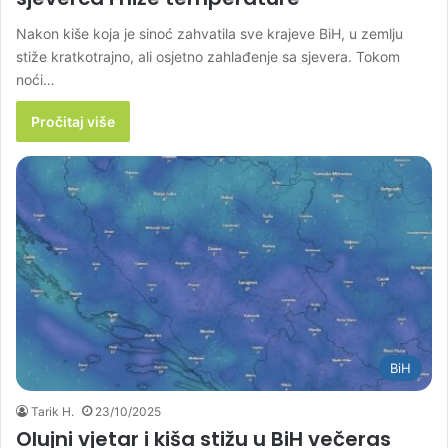
Nakon kiše koja je sinoć zahvatila sve krajeve BiH, u zemlju
stiže kratkotrajno, ali osjetno zahlađenje sa sjevera. Tokom
noći…
Pročitaj više
BiH
Tarik H.
23/10/2025
Olujni vjetar i kiša stižu u BiH večeras