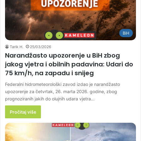
BiH
Tarik H.
25/03/2026
Narandžasto upozorenje u BiH zbog
jakog vjetra i obilnih padavina: Udari do
75 km/h, na zapadu i snijeg
Federalni hidrometeorološki zavod izdao je narandžasto
upozorenje za četvrtak, 26. marta 2026. godine, zbog
prognoziranih jakih do olujnih udara vjetra…
Pročitaj više