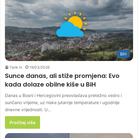
BiH
Tarik H.
19/03/2026
Sunce danas, ali stiže promjena: Evo
kada dolaze obilne kiše u BiH
Danas u Bosni i Hercegovini preovladava pretežno vedro i
sunčano vrijeme, uz niske jutarnje temperature i ugodnije
dnevne vrijednosti. U…
Pročitaj više