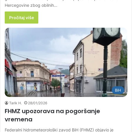
Hercegovine zbog obilnih…
Pročitaj više
BiH
Tarik H.
28/01/2026
FHMZ upozorava na pogoršanje
vremena
Federalni hidrometeorološki zavod BiH (FHMZ) objavio je