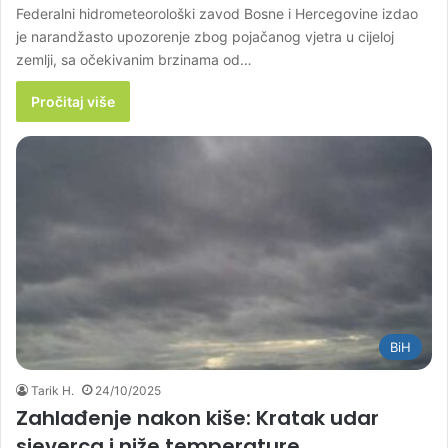
Federalni hidrometeorološki zavod Bosne i Hercegovine izdao
je narandžasto upozorenje zbog pojačanog vjetra u cijeloj
zemlji, sa očekivanim brzinama od…
Pročitaj više
BiH
Tarik H.
24/10/2025
Zahlađenje nakon kiše: Kratak udar
sjeverca i niže temperature