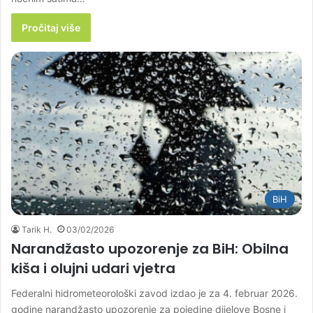
Pročitaj više
BiH
Tarik H.
03/02/2026
Narandžasto upozorenje za BiH: Obilna
kiša i olujni udari vjetra
Federalni hidrometeorološki zavod izdao je za 4. februar 2026.
godine narandžasto upozorenje za pojedine dijelove Bosne i