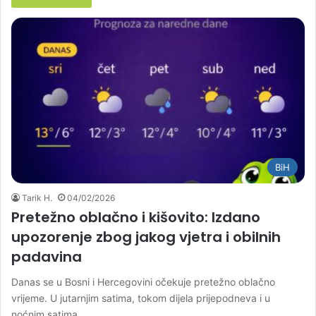
BiH
Tarik H.
04/02/2026
Pretežno oblačno i kišovito: Izdano
upozorenje zbog jakog vjetra i obilnih
padavina
Danas se u Bosni i Hercegovini očekuje pretežno oblačno
vrijeme. U jutarnjim satima, tokom dijela prijepodneva i u
noćnim satima…