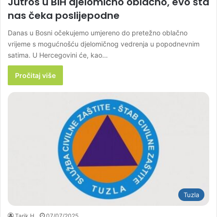
Jutros u BiH djelomično oblačno, evo šta
nas čeka poslijepodne
Danas u Bosni očekujemo umjereno do pretežno oblačno
vrijeme s mogućnošću djelomičnog vedrenja u popodnevnim
satima. U Hercegovini će, kao…
Pročitaj više
Tuzla
Tarik H.
07/07/2025