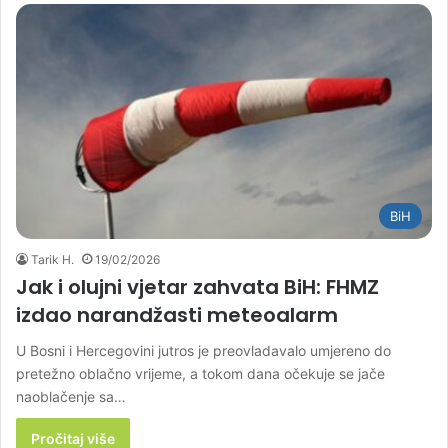
BiH
Tarik H.
19/02/2026
Jak i olujni vjetar zahvata BiH: FHMZ
izdao narandžasti meteoalarm
U Bosni i Hercegovini jutros je preovladavalo umjereno do
pretežno oblačno vrijeme, a tokom dana očekuje se jače
naoblačenje sa…
Pročitaj više