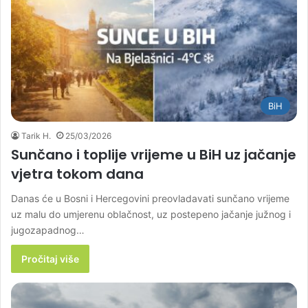
BiH
Tarik H.
25/03/2026
Sunčano i toplije vrijeme u BiH uz jačanje
vjetra tokom dana
Danas će u Bosni i Hercegovini preovladavati sunčano vrijeme
uz malu do umjerenu oblačnost, uz postepeno jačanje južnog i
jugozapadnog…
Pročitaj više