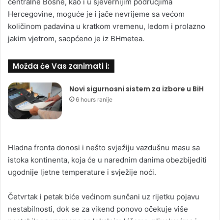
centralne Bosne, kao i u sjevernijim područjima
Hercegovine, moguće je i jače nevrijeme sa većom
količinom padavina u kratkom vremenu, ledom i prolazno
jakim vjetrom, saopćeno je iz BHmetea.
Možda će Vas zanimati i:
Novi sigurnosni sistem za izbore u BiH
6 hours ranije
Hladna fronta donosi i nešto svježiju vazdušnu masu sa
istoka kontinenta, koja će u narednim danima obezbijediti
ugodnije ljetne temperature i svježije noći.
Četvrtak i petak biće većinom sunčani uz rijetku pojavu
nestabilnosti, dok se za vikend ponovo očekuje više