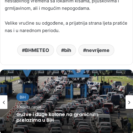
nestabilnog vremena sa lokalnim kišama, pljuskovima i
grmljavinom, ali i mogućim nepogodama.
Velike vrućine su odgođene, a prijatnija strana ljeta pratiće
nas i u narednom periodu.
BHMETEO
bih
nevrijeme
BiH
7 hours ranije
Gužve i duge kolone na graničnim
prelazima u BiH