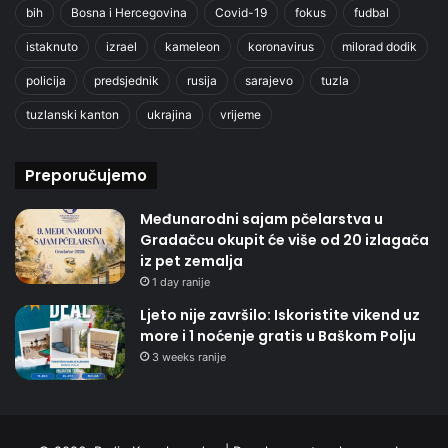
bih
Bosna i Hercegovina
Covid-19
fokus
fudbal
istaknuto
izrael
kameleon
koronavirus
milorad dodik
policija
predsjednik
rusija
sarajevo
tuzla
tuzlanski kanton
ukrajina
vrijeme
Preporučujemo
Međunarodni sajam pčelarstva u
Gradačcu okupit će više od 20 izlagača
iz pet zemalja
1 day ranije
Ljeto nije završilo: Iskoristite vikend uz
more i 1 noćenje gratis u Baškom Polju
3 weeks ranije