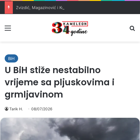
Zvizdić, Magazinović i Kojović traže poseban status za Memorijalni centar Srebrenica
Meni
Pr
BiH
U BiH stiže nestabilno
vrijeme sa pljuskovima i
grmljavinom
Tarik H.
08/07/2026