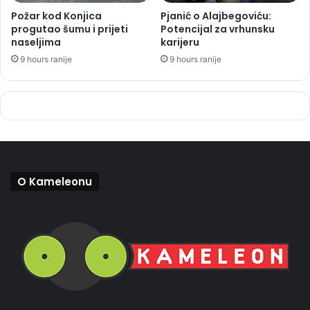
Požar kod Konjica
Pjanić o Alajbegoviću:
progutao šumu i prijeti
Potencijal za vrhunsku
naseljima
karijeru
9 hours ranije
9 hours ranije
O Kameleonu