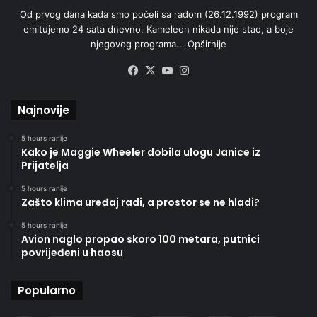
Od prvog dana kada smo počeli sa radom (26.12.1992) program
emitujemo 24 sata dnevno. Kameleon nikada nije stao, a boje
njegovog programa...
Opširnije
Facebook
X
YouTube
Instagram
Najnovije
5 hours ranije
Kako je Maggie Wheeler dobila ulogu Janice iz
Prijatelja
5 hours ranije
Zašto klima uređaj radi, a prostor se ne hladi?
5 hours ranije
Avion naglo propao skoro 100 metara, putnici
povrijeđeni u haosu
Popularno