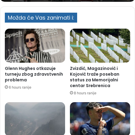
Možda će Vas zanimati i:
Glenn Hughes otkazuje
Zvizdić, Magazinović i
turneju zbog zdravstvenih
Kojović traže poseban
problema
status za Memorijalni
centar Srebrenica
6 hours ranije
8 hours ranije