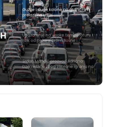
Gužve i duge kolone na graničnim
prelazima u BiH
iH
Upozorenje na visoke temperature i
rizik od požara širom Bosne i
Hercegovine
Srđan Mandić prozvao Adnana
Džemidžića zbog zabrane igranja na
Koševu