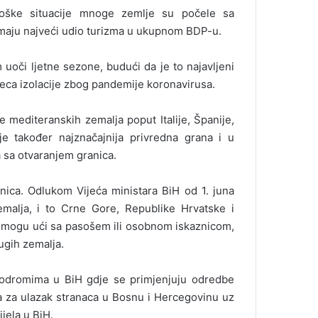
loške situacije mnoge zemlje su počele sa
maju najveći udio turizma u ukupnom BDP-u.
 uoči ljetne sezone, budući da je to najavljeni
eca izolacije zbog pandemije koronavirusa.
e mediteranskih zemalja poput Italije, Španije,
je također najznačajnija privredna grana i u
a sa otvaranjem granica.
nica. Odlukom Vijeća ministara BiH od 1. juna
emalja, i to Crne Gore, Republike Hrvatske i
H mogu ući sa pasošem ili osobnom iskaznicom,
rugih zemalja.
erodromima u BiH gdje se primjenjuju odredbe
a za ulazak stranaca u Bosnu i Hercegovinu uz
jela u BiH.