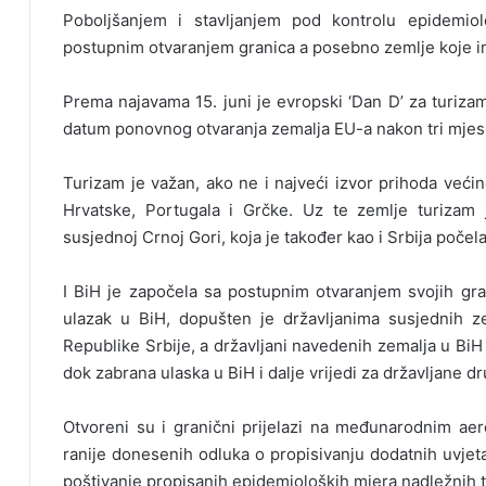
Poboljšanjem i stavljanjem pod kontrolu epidemio
postupnim otvaranjem granica a posebno zemlje koje i
Prema najavama 15. juni je evropski ‘Dan D’ za turizam
datum ponovnog otvaranja zemalja EU-a nakon tri mjes
Turizam je važan, ako ne i najveći izvor prihoda većin
Hrvatske, Portugala i Grčke. Uz te zemlje turizam 
susjednoj Crnoj Gori, koja je također kao i Srbija počel
I BiH je započela sa postupnim otvaranjem svojih gra
ulazak u BiH, dopušten je državljanima susjednih z
Republike Srbije, a državljani navedenih zemalja u Bi
dok zabrana ulaska u BiH i dalje vrijedi za državljane d
Otvoreni su i granični prijelazi na međunarodnim a
ranije donesenih odluka o propisivanju dodatnih uvjet
poštivanje propisanih epidemioloških mjera nadležnih ti