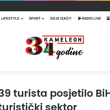
ć traže poseban status za Memorijalni centar Srebrenica
LIFESTYLE
SPORT
GDJE IZAĆI?
RADIO LIVE
9 turista posjetilo Bi
uristički sektor