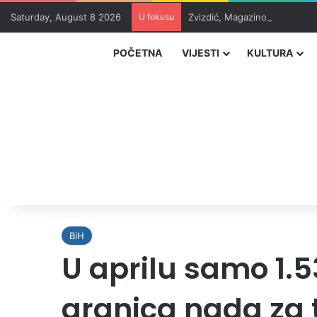
Saturday, August 8 2026
U fokusu
Zvizdić, Magazinović i Kojovi
POČETNA
VIJESTI
KULTURA
BiH
U aprilu samo 1.53
granica nada za t