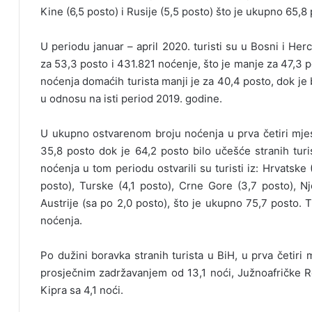
Kine (6,5 posto) i Rusije (5,5 posto) što je ukupno 65,8 
U periodu januar – april 2020. turisti su u Bosni i Her
za 53,3 posto i 431.821 noćenje, što je manje za 47,3 p
noćenja domaćih turista manji je za 40,4 posto, dok je 
u odnosu na isti period 2019. godine.
U ukupno ostvarenom broju noćenja u prva četiri mjes
35,8 posto dok je 64,2 posto bilo učešće stranih turis
noćenja u tom periodu ostvarili su turisti iz: Hrvatske 
posto), Turske (4,1 posto), Crne Gore (3,7 posto), Nje
Austrije (sa po 2,0 posto), što je ukupno 75,7 posto. Tu
noćenja.
Po dužini boravka stranih turista u BiH, u prva četiri 
prosječnim zadržavanjem od 13,1 noći, Južnoafričke Re
Kipra sa 4,1 noći.