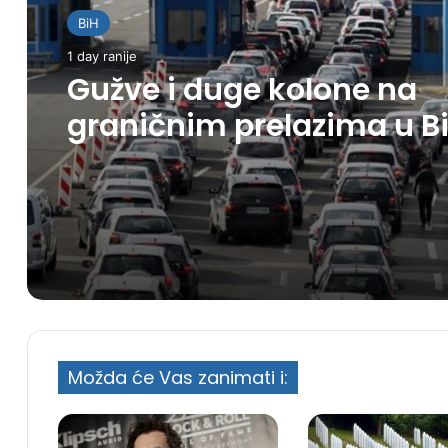
BiH
1 day ranije
Gužve i duge kolone na
graničnim prelazima u B
Možda će Vas zanimati i: