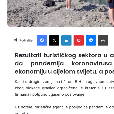
Facebook
X
LinkedIn
Pinterest
Messenger
Print
Podijelite
Rezultati turističkog sektora u 
da pandemija koronavirusa 
ekonomiju u cijelom svijetu, a p
Kao i u drugim zemljama i širom BiH su uglavnom zatvore
zbog blokade granica ograničeno je kretanje i ulaz
firmama i potpuno ugašeno poslovanje.
Uz hotele, turističke agencije posljedice pandemije odr
putnika.