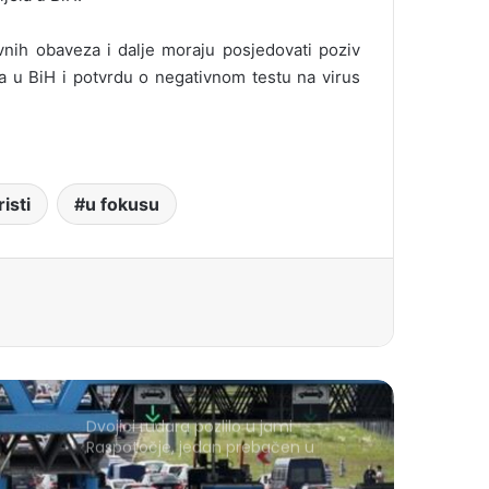
nih obaveza i dalje moraju posjedovati poziv
 u BiH i potvrdu o negativnom testu na virus
risti
u fokusu
Dvojici rudara pozlilo u jami
Raspotočje, jedan prebačen u
bolnicu