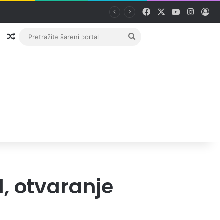
Facebook
X
YouTube
Instag
Pri
Prijava
Random članak
Pretražite
šareni
portal
H, otvaranje