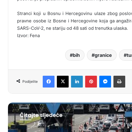
Stranci koji u Bosnu i Hercegovinu ulaze zbog poslov
pravne osobe iz Bosne i Hercegovine koja ga angažira
SARS-CoV-2, ne stariju od 48 sati od trenutka ulaska.
Izvor: Fena
bih
granice
tu
Facebook
X
LinkedIn
Pinterest
Messenger
Print
Podijelite
Čitajte sljedeće