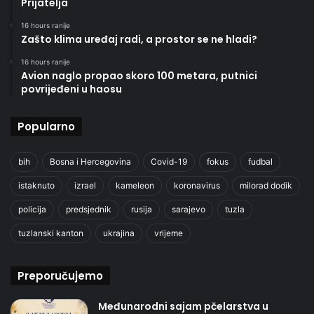
Prijatelja
16 hours ranije
Zašto klima uređaj radi, a prostor se ne hladi?
16 hours ranije
Avion naglo propao skoro 100 metara, putnici
povrijeđeni u haosu
Popularno
bih
Bosna i Hercegovina
Covid-19
fokus
fudbal
istaknuto
izrael
kameleon
koronavirus
milorad dodik
policija
predsjednik
rusija
sarajevo
tuzla
tuzlanski kanton
ukrajina
vrijeme
Preporučujemo
Međunarodni sajam pčelarstva u