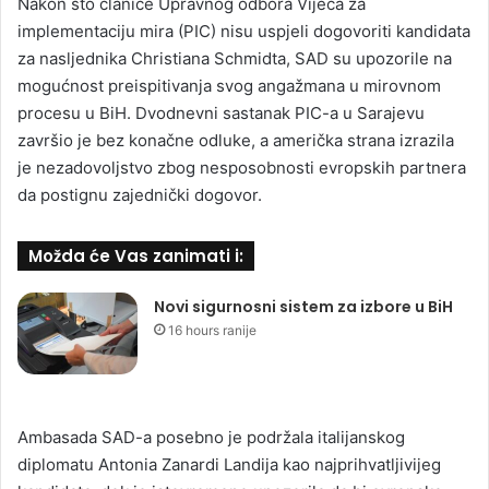
Nakon što članice Upravnog odbora Vijeća za
implementaciju mira (PIC) nisu uspjeli dogovoriti kandidata
za nasljednika Christiana Schmidta, SAD su upozorile na
mogućnost preispitivanja svog angažmana u mirovnom
procesu u BiH. Dvodnevni sastanak PIC-a u Sarajevu
završio je bez konačne odluke, a američka strana izrazila
je nezadovoljstvo zbog nesposobnosti evropskih partnera
da postignu zajednički dogovor.
Možda će Vas zanimati i:
Novi sigurnosni sistem za izbore u BiH
16 hours ranije
Ambasada SAD-a posebno je podržala italijanskog
diplomatu Antonia Zanardi Landija kao najprihvatljivijeg