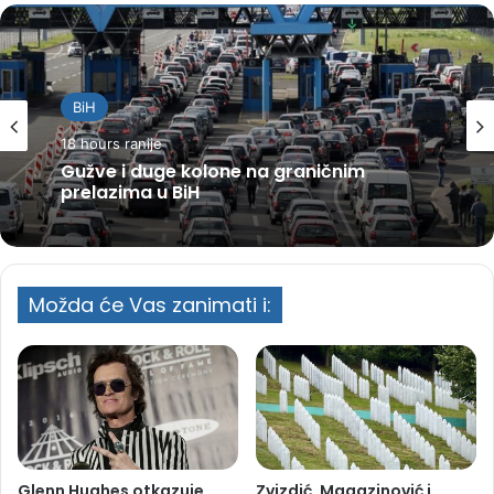
BiH
18 hours ranije
Gužve i duge kolone na graničnim
prelazima u BiH
Možda će Vas zanimati i:
Glenn Hughes otkazuje
Zvizdić, Magazinović i