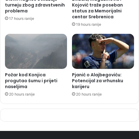
turneju zbog zdravstvenih
Kojović traže poseban
problema
status za Memorijalni
centar Srebrenica
17 hours ranije
19 hours ranije
Požar kod Konjica
Pjanić o Alajbegoviću:
progutao šumu i prijeti
Potencijal za vrhunsku
naseljima
karijeru
20 hours ranije
20 hours ranije