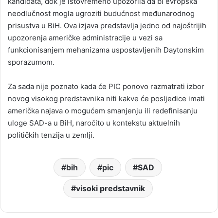
kandidata, dok je istovremeno upozorila da bi evropska
neodlučnost mogla ugroziti budućnost međunarodnog
prisustva u BiH. Ova izjava predstavlja jedno od najoštrijih
upozorenja američke administracije u vezi sa
funkcionisanjem mehanizama uspostavljenih Daytonskim
sporazumom.
Za sada nije poznato kada će PIC ponovo razmatrati izbor
novog visokog predstavnika niti kakve će posljedice imati
američka najava o mogućem smanjenju ili redefinisanju
uloge SAD-a u BiH, naročito u kontekstu aktuelnih
političkih tenzija u zemlji.
bih
pic
SAD
visoki predstavnik