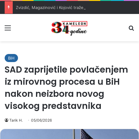
Zvizdić, Magazinović i Kojović traže poseban status za Memorijalni centar Srebrenica
Meni
Pr
BiH
SAD zaprijetile povlačenjem
iz mirovnog procesa u BiH
nakon neizbora novog
visokog predstavnika
Tarik H.
05/06/2026