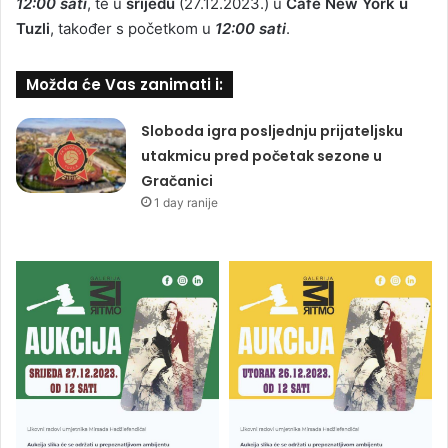
12:00 sati
, te u
srijedu
(27.12.2023.) u
Cafe New York u
Tuzli
, također s početkom u
12:00 sati
.
Možda će Vas zanimati i:
Sloboda igra posljednju prijateljsku
utakmicu pred početak sezone u
Gračanici
1 day ranije