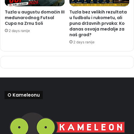
Tuzla u augustu domaćin III
Tuzla bez velikih rezultata
međunarodnog Futsal
u fudbalu i rukometu, ali
Cupa na Zrnu Soli
puna državnih prvaka: Ko
danas osvaja medalje za
2 days ranije
naš grad?
2 days ranije
O Kameleonu