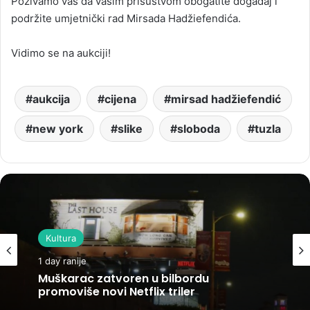
Pozivamo vas da vašim prisustvom obogatite događaj i
podržite umjetnički rad Mirsada Hadžiefendića.
Vidimo se na aukciji!
aukcija
cijena
mirsad hadžiefendić
new york
slike
sloboda
tuzla
Kultura
1 day ranije
Muškarac zatvoren u bilbordu
promoviše novi Netflix triler