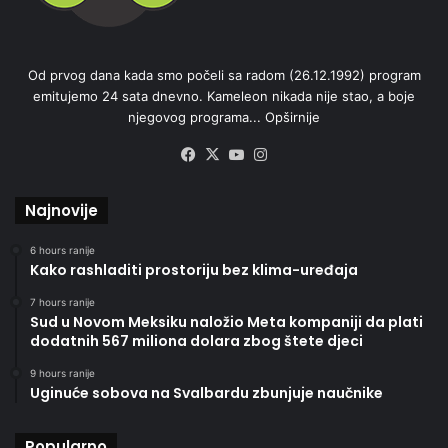
Od prvog dana kada smo počeli sa radom (26.12.1992) program
emitujemo 24 sata dnevno. Kameleon nikada nije stao, a boje
njegovog programa...
Opširnije
Facebook
X
YouTube
Instagram
Najnovije
6 hours ranije
Kako rashladiti prostoriju bez klima-uređaja
7 hours ranije
Sud u Novom Meksiku naložio Meta kompaniji da plati
dodatnih 567 miliona dolara zbog štete djeci
9 hours ranije
Uginuće sobova na Svalbardu zbunjuje naučnike
Popularno