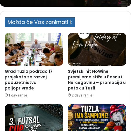
Možda će Vas zanimati i:
Grad Tuzla podržao 17
Svjetski hit NoWine
projekata za razvoj
premijerno stiže u Bosnu i
poduzetništva i
Hercegovinu – promocija u
poljoprivrede
petak u Tuzli
1 day ranije
2 days ranije