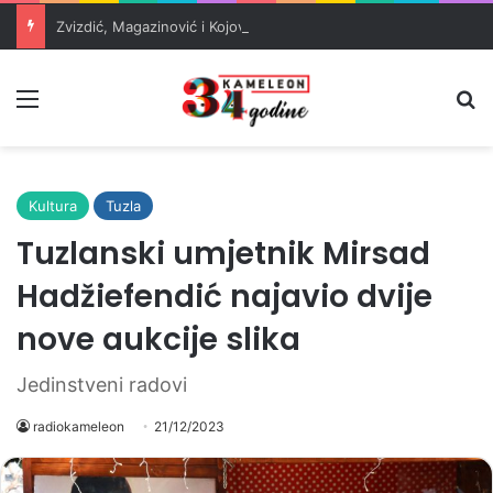
Zvizdić, Magazinović i Kojović traže poseban status za Memorijalni centar Srebrenica
Meni
Pr
Kultura
Tuzla
Tuzlanski umjetnik Mirsad
Hadžiefendić najavio dvije
nove aukcije slika
Jedinstveni radovi
radiokameleon
21/12/2023