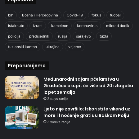
bih
Bosna i Hercegovina
Covid-19
fokus
fudbal
istaknuto
izrael
kameleon
koronavirus
milorad dodik
policija
predsjednik
rusija
sarajevo
tuzla
tuzlanski kanton
ukrajina
vrijeme
Preporučujemo
Međunarodni sajam pčelarstva u
Gradačcu okupit će više od 20 izlagača
iz pet zemalja
2 days ranije
Ljeto nije završilo: Iskoristite vikend uz
more i 1 noćenje gratis u Baškom Polju
3 weeks ranije