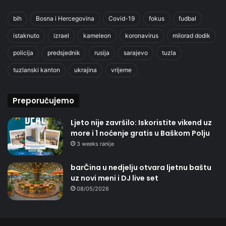
bih
Bosna i Hercegovina
Covid-19
fokus
fudbal
istaknuto
izrael
kameleon
koronavirus
milorad dodik
policija
predsjednik
rusija
sarajevo
tuzla
tuzlanski kanton
ukrajina
vrijeme
Preporučujemo
Ljeto nije završilo: Iskoristite vikend uz
more i 1 noćenje gratis u Baškom Polju
3 weeks ranije
barČina u nedjelju otvara ljetnu baštu
uz novi meni i DJ live set
08/05/2026