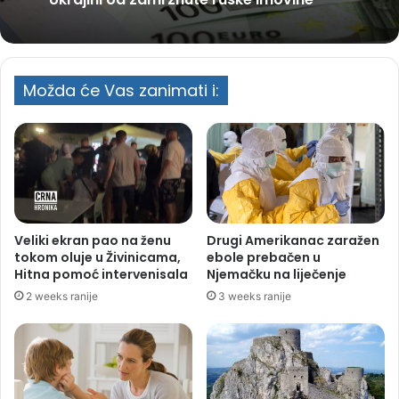
Možda će Vas zanimati i:
Veliki ekran pao na ženu
Drugi Amerikanac zaražen
tokom oluje u Živinicama,
ebole prebačen u
Hitna pomoć intervenisala
Njemačku na liječenje
2 weeks ranije
3 weeks ranije