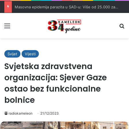
Masovna epidemija parazita u SAD-u: Više od 25.000 zaraženih
Meni
Pr
Svijet
Vijesti
Svjetska zdravstvena
organizacija: Sjever Gaze
ostao bez funkcionalne
bolnice
radiokameleon
21/12/2023