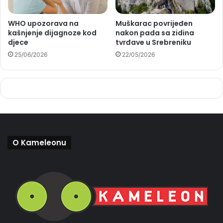
WHO upozorava na
Muškarac povrijeđen
kašnjenje dijagnoze kod
nakon pada sa zidina
djece
tvrđave u Srebreniku
25/06/2026
22/05/2026
O Kameleonu