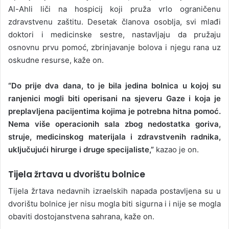
Al-Ahli liči na hospicij koji pruža vrlo ograničenu
zdravstvenu zaštitu. Desetak članova osoblja, svi mlađi
doktori i medicinske sestre, nastavljaju da pružaju
osnovnu prvu pomoć, zbrinjavanje bolova i njegu rana uz
oskudne resurse, kaže on.
“Do prije dva dana, to je bila jedina bolnica u kojoj su
ranjenici mogli biti operisani na sjeveru Gaze i koja je
preplavljena pacijentima kojima je potrebna hitna pomoć.
Nema više operacionih sala zbog nedostatka goriva,
struje, medicinskog materijala i zdravstvenih radnika,
uključujući hirurge i druge specijaliste,”
kazao je on.
Tijela žrtava u dvorištu bolnice
Tijela žrtava nedavnih izraelskih napada postavljena su u
dvorištu bolnice jer nisu mogla biti sigurna i i nije se mogla
obaviti dostojanstvena sahrana, kaže on.