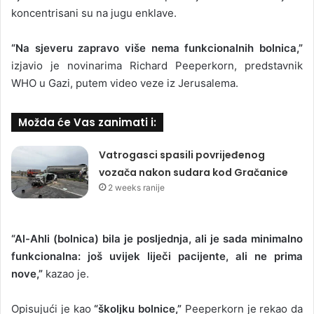
koncentrisani su na jugu enklave.
“Na sjeveru zapravo više nema funkcionalnih bolnica,”
izjavio je novinarima Richard Peeperkorn, predstavnik
WHO u Gazi, putem video veze iz Jerusalema.
Možda će Vas zanimati i:
Vatrogasci spasili povrijeđenog
vozača nakon sudara kod Gračanice
2 weeks ranije
“Al-Ahli (bolnica) bila je posljednja, ali je sada minimalno
funkcionalna: još uvijek liječi pacijente, ali ne prima
nove,”
kazao je.
Opisujući je kao
“školjku bolnice,”
Peeperkorn je rekao da