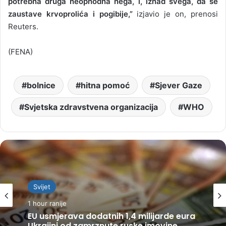
potrebna druga neophodna nega, i, iznad svega, da se
zaustave krvoprolića i pogibije,”
izjavio je on, prenosi
Reuters.
(FENA)
bolnice
hitna pomoć
Sjever Gaze
Svjetska zdravstvena organizacija
WHO
Svijet
1 hour ranije
EU usmjerava dodatnih 1,4 milijarde eura
Ukrajini od zamrznute ruske imovine