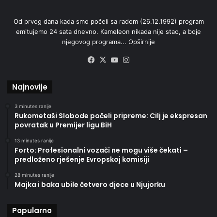
Od prvog dana kada smo počeli sa radom (26.12.1992) program
emitujemo 24 sata dnevno. Kameleon nikada nije stao, a boje
njegovog programa...
Opširnije
Facebook
X
YouTube
Instagram
Najnovije
3 minutes ranije
Rukometaši Slobode počeli pripreme: Cilj je ekspresan
povratak u Premijer ligu BiH
13 minutes ranije
Forto: Profesionalni vozači ne mogu više čekati –
predloženo rješenje Evropskoj komisiji
28 minutes ranije
Majka i baka ubile četvero djece u Njujorku
Popularno