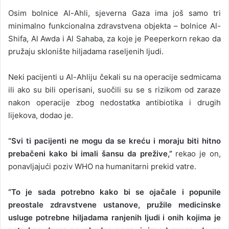
Osim bolnice Al-Ahli, sjeverna Gaza ima još samo tri
minimalno funkcionalna zdravstvena objekta – bolnice Al-
Shifa, Al Awda i Al Sahaba, za koje je Peeperkorn rekao da
pružaju sklonište hiljadama raseljenih ljudi.
Neki pacijenti u Al-Ahliju čekali su na operacije sedmicama
ili ako su bili operisani, suočili su se s rizikom od zaraze
nakon operacije zbog nedostatka antibiotika i drugih
lijekova, dodao je.
“Svi ti pacijenti ne mogu da se kreću i moraju biti hitno
prebačeni kako bi imali šansu da prežive,”
rekao je on,
ponavljajući poziv WHO na humanitarni prekid vatre.
“To je sada potrebno kako bi se ojačale i popunile
preostale zdravstvene ustanove, pružile medicinske
usluge potrebne hiljadama ranjenih ljudi i onih kojima je