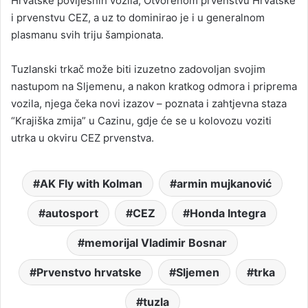
Hrvatske povijesnih vozila, Otvorenom prvenstvu Hrvatske
i prvenstvu CEZ, a uz to dominirao je i u generalnom
plasmanu svih triju šampionata.
Tuzlanski trkač može biti izuzetno zadovoljan svojim
nastupom na Sljemenu, a nakon kratkog odmora i priprema
vozila, njega čeka novi izazov – poznata i zahtjevna staza
“Krajiška zmija” u Cazinu, gdje će se u kolovozu voziti
utrka u okviru CEZ prvenstva.
AK Fly with Kolman
armin mujkanović
autosport
CEZ
Honda Integra
memorijal Vladimir Bosnar
Prvenstvo hrvatske
Sljemen
trka
tuzla