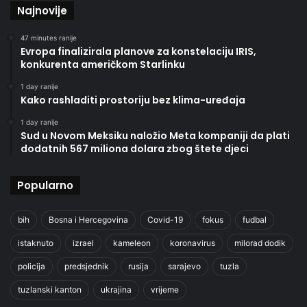
Najnovije
47 minutes ranije
Evropa finalizirala planove za konstelaciju IRIS,
konkurenta američkom Starlinku
1 day ranije
Kako rashladiti prostoriju bez klima-uređaja
1 day ranije
Sud u Novom Meksiku naložio Meta kompaniji da plati
dodatnih 567 miliona dolara zbog štete djeci
Popularno
bih
Bosna i Hercegovina
Covid-19
fokus
fudbal
istaknuto
izrael
kameleon
koronavirus
milorad dodik
policija
predsjednik
rusija
sarajevo
tuzla
tuzlanski kanton
ukrajina
vrijeme