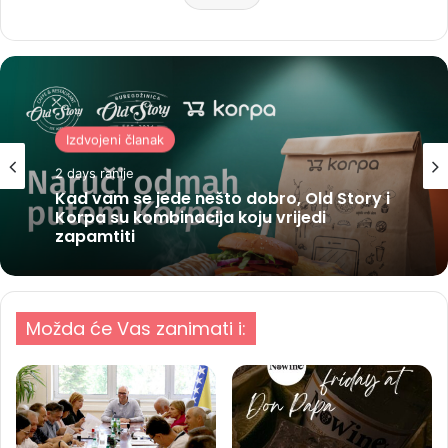
Izdvojeni članak
2 days ranije
Kad vam se jede nešto dobro, Old Story i
Korpa su kombinacija koju vrijedi
zapamtiti
Možda će Vas zanimati i: