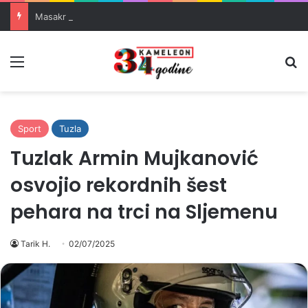
Masakr u školi u blizini Bangkoka: učenik ubio babu i dedu, pa pucao na nastavnike i đake
Meni
Pr
Sport
Tuzla
Tuzlak Armin Mujkanović
osvojio rekordnih šest
pehara na trci na Sljemenu
Tarik H.
02/07/2025