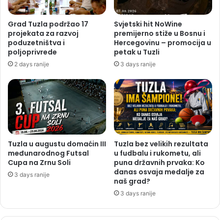
Grad Tuzla podržao 17
Svjetski hit NoWine
projekata za razvoj
premijerno stiže u Bosnu i
poduzetništva i
Hercegovinu – promocija u
poljoprivrede
petak u Tuzli
2 days ranije
3 days ranije
Tuzla u augustu domaćin III
Tuzla bez velikih rezultata
međunarodnog Futsal
u fudbalu i rukometu, ali
Cupa na Zrnu Soli
puna državnih prvaka: Ko
danas osvaja medalje za
3 days ranije
naš grad?
3 days ranije