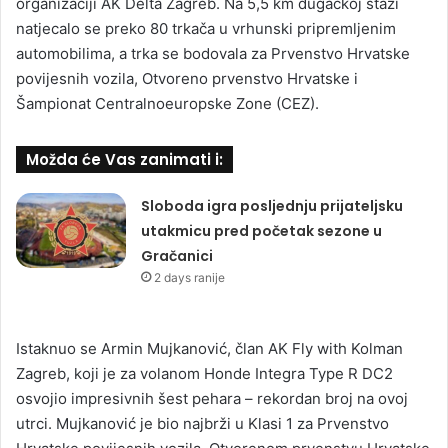
organizaciji AK Delta Zagreb. Na 5,5 km dugačkoj stazi
natjecalo se preko 80 trkača u vrhunski pripremljenim
automobilima, a trka se bodovala za Prvenstvo Hrvatske
povijesnih vozila, Otvoreno prvenstvo Hrvatske i
Šampionat Centralnoeuropske Zone (CEZ).
Možda će Vas zanimati i:
Sloboda igra posljednju prijateljsku
utakmicu pred početak sezone u
Gračanici
2 days ranije
Istaknuo se Armin Mujkanović, član AK Fly with Kolman
Zagreb, koji je za volanom Honde Integra Type R DC2
osvojio impresivnih šest pehara – rekordan broj na ovoj
utrci. Mujkanović je bio najbrži u Klasi 1 za Prvenstvo