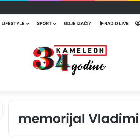
enja migranata preko BiH i Balkana
LIFESTYLE
SPORT
GDJE IZAĆI?
RADIO LIVE
memorijal Vladimi