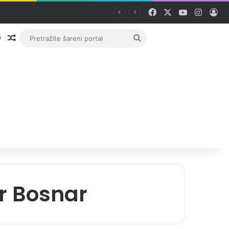
Facebook
X
YouTube
Instag
Pri
Prijava
Random članak
Pretražite
šareni
portal
r Bosnar