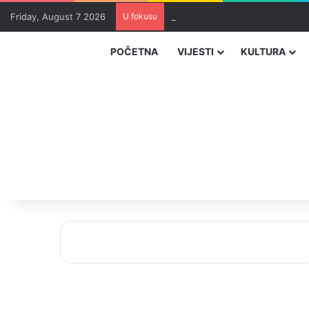
Friday, August 7 2026
U fokusu
Uhapšeni organizatori krijumčar
POČETNA
VIJESTI
KULTURA