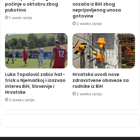
počinje u oktobru zbog
vozača iz BiH zbog
pukotina
neprijavljenog unosa
gotovine
1 week ranije
2 weeks ranije
Luka Topalović zabio hat-
Hrvatska uvodi nove
trick u Njemačkoj i izazvao
zdravstvene obaveze za
interes BiH, Slovenije i
radnike iz BiH
Hrvatske
2 weeks ranije
2 weeks ranije