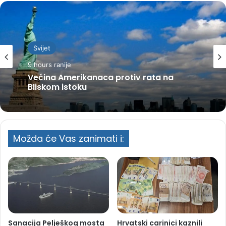
Svijet
9 hours ranije
Većina Amerikanaca protiv rata na
Bliskom istoku
Možda će Vas zanimati i:
Sanacija Pelješkog mosta
Hrvatski carinici kaznili