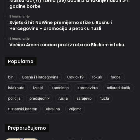
Muškarac (71) i žena (59) dobili bliznakinje nakon 34
godine borbe
8 hours ranije
Svjetski hit NoWine premijerno stiže u Bosnu i
Hercegovinu – promocija u petak u Tuzli
9 hours ranije
Većina Amerikanaca protiv rata na Bliskom istoku
Popularno
bih
Bosna i Hercegovina
Covid-19
fokus
fudbal
istaknuto
izrael
kameleon
koronavirus
milorad dodik
policija
predsjednik
rusija
sarajevo
tuzla
tuzlanski kanton
ukrajina
vrijeme
Preporučujemo