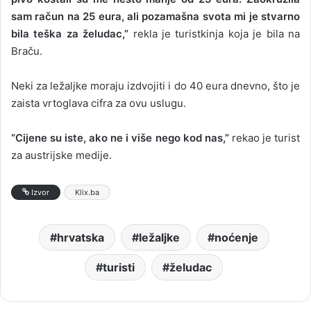
sam račun na 25 eura, ali pozamašna svota mi je stvarno
bila teška za želudac,”
rekla je turistkinja koja je bila na
Braču.
Neki za ležaljke moraju izdvojiti i do 40 eura dnevno, što je
zaista vrtoglava cifra za ovu uslugu.
“Cijene su iste, ako ne i više nego kod nas,”
rekao je turist
za austrijske medije.
Izvor
Klix.ba
hrvatska
ležaljke
noćenje
turisti
želudac