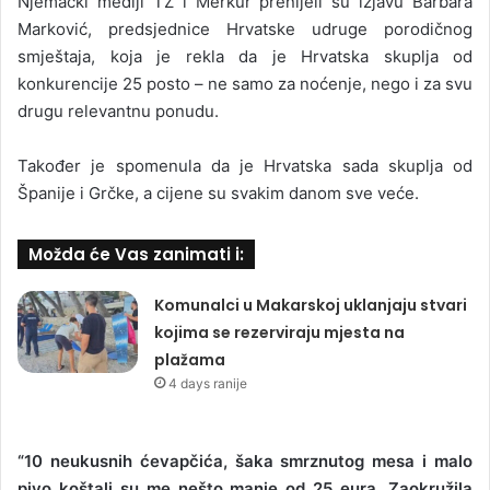
Njemački mediji TZ i Merkur prenijeli su izjavu Barbara
Marković, predsjednice Hrvatske udruge porodičnog
smještaja, koja je rekla da je Hrvatska skuplja od
konkurencije 25 posto – ne samo za noćenje, nego i za svu
drugu relevantnu ponudu.
Također je spomenula da je Hrvatska sada skuplja od
Španije i Grčke, a cijene su svakim danom sve veće.
Možda će Vas zanimati i:
Komunalci u Makarskoj uklanjaju stvari
kojima se rezerviraju mjesta na
plažama
4 days ranije
“10 neukusnih ćevapčića, šaka smrznutog mesa i malo
pivo koštali su me nešto manje od 25 eura. Zaokružila