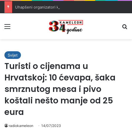
Uhapšeni organizatori krijumčarenja migranata preko BiH i Balkana
Meni
Pr
Svijet
Turisti o cijenama u
Hrvatskoj: 10 ćevapa, šaka
smrznutog mesa i pivo
koštali nešto manje od 25
eura
radiokameleon
14/07/2023