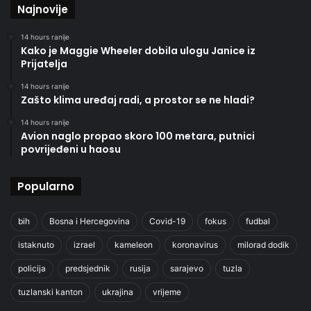
Najnovije
14 hours ranije
Kako je Maggie Wheeler dobila ulogu Janice iz
Prijatelja
14 hours ranije
Zašto klima uređaj radi, a prostor se ne hladi?
14 hours ranije
Avion naglo propao skoro 100 metara, putnici
povrijeđeni u haosu
Popularno
bih
Bosna i Hercegovina
Covid-19
fokus
fudbal
istaknuto
izrael
kameleon
koronavirus
milorad dodik
policija
predsjednik
rusija
sarajevo
tuzla
tuzlanski kanton
ukrajina
vrijeme