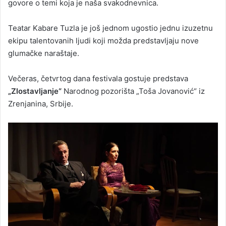
govore o temi koja je naša svakodnevnica.
Teatar Kabare Tuzla je još jednom ugostio jednu izuzetnu
ekipu talentovanih ljudi koji možda predstavljaju nove
glumačke naraštaje.
Večeras, četvrtog dana festivala gostuje predstava
„Zlostavljanje“
Narodnog pozorišta „Toša Jovanović“ iz
Zrenjanina, Srbije.