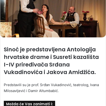
Sinoć je predstavljena
Antologija
hrvatske drame i Susreti kazališta
I-IV
priređivača Srđana
Vukadinovića i Jakova Amidžića.
Predstavili su je prof. Srđan Vukadinović, teatrolog, Ivana
Milosavljević i Damir Altumbabić.
Možda će Vas zanimati i: