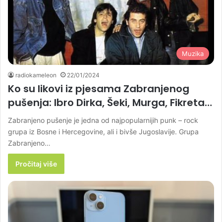
Muzika
radiokameleon
22/01/2024
Ko su likovi iz pjesama Zabranjenog
pušenja: Ibro Dirka, Šeki, Murga, Fikreta…
Zabranjeno pušenje je jedna od najpopularnijih punk – rock
grupa iz Bosne i Hercegovine, ali i bivše Jugoslavije. Grupa
Zabranjeno…
Pročitaj više