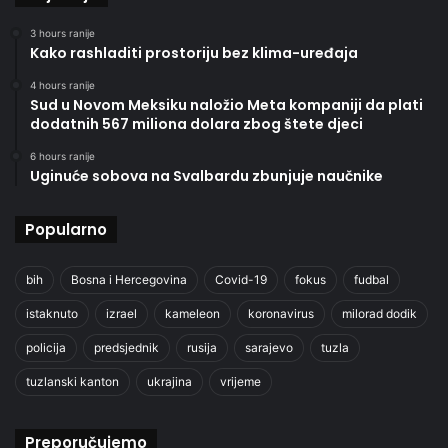
3 hours ranije
Kako rashladiti prostoriju bez klima-uređaja
4 hours ranije
Sud u Novom Meksiku naložio Meta kompaniji da plati
dodatnih 567 miliona dolara zbog štete djeci
6 hours ranije
Uginuće sobova na Svalbardu zbunjuje naučnike
Popularno
bih
Bosna i Hercegovina
Covid-19
fokus
fudbal
istaknuto
izrael
kameleon
koronavirus
milorad dodik
policija
predsjednik
rusija
sarajevo
tuzla
tuzlanski kanton
ukrajina
vrijeme
Preporučujemo