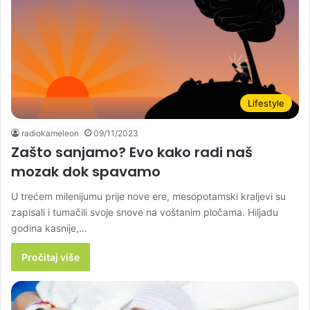
Lifestyle
radiokameleon
09/11/2023
Zašto sanjamo? Evo kako radi naš
mozak dok spavamo
U trećem milenijumu prije nove ere, mesopotamski kraljevi su
zapisali i tumačili svoje snove na voštanim pločama. Hiljadu
godina kasnije,…
Pročitaj više