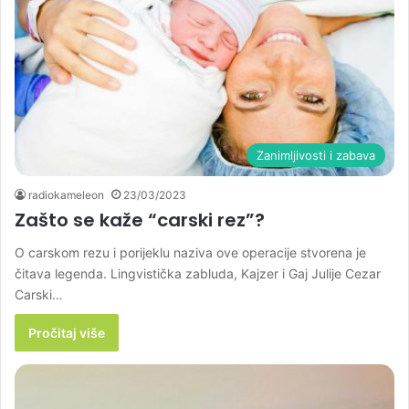
Zanimljivosti i zabava
radiokameleon
23/03/2023
Zašto se kaže “carski rez”?
O carskom rezu i porijeklu naziva ove operacije stvorena je
čitava legenda. Lingvistička zabluda, Kajzer i Gaj Julije Cezar
Carski…
Pročitaj više