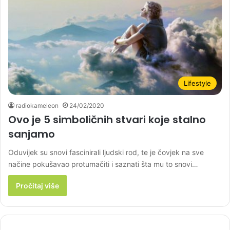
Lifestyle
radiokameleon
24/02/2020
Ovo je 5 simboličnih stvari koje stalno
sanjamo
Oduvijek su snovi fascinirali ljudski rod, te je čovjek na sve
načine pokušavao protumačiti i saznati šta mu to snovi…
Pročitaj više