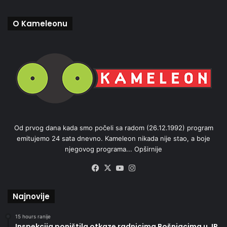
O Kameleonu
Od prvog dana kada smo počeli sa radom (26.12.1992) program
emitujemo 24 sata dnevno. Kameleon nikada nije stao, a boje
njegovog programa...
Opširnije
Facebook
X
YouTube
Instagram
Najnovije
15 hours ranije
Inspekcija poništila otkaze radnicima Bošnjacima u JP