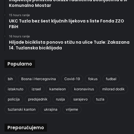
Komunalno Mostar
15 hours ranije
UKC Tuzla bez šest ključnih lijekova s liste Fonda ZZO
FBiH
16 hours ranije
Hiljade biciklista ponovo stižu na ulice Tuzle: Zakazana
14. Tuzlanska biciklijada
Popularno
bih
Bosna i Hercegovina
Covid-19
fokus
fudbal
istaknuto
izrael
kameleon
koronavirus
milorad dodik
policija
predsjednik
rusija
sarajevo
tuzla
tuzlanski kanton
ukrajina
vrijeme
Preporučujemo