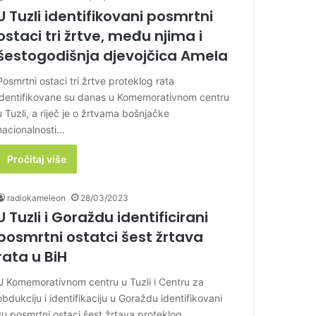
U Tuzli identifikovani posmrtni
ostaci tri žrtve, među njima i
šestogodišnja djevojčica Amela
Posmrtni ostaci tri žrtve proteklog rata
identifikovane su danas u Komemorativnom centru
u Tuzli, a riječ je o žrtvama bošnjačke
nacionalnosti…
Pročitaj više
radiokameleon
28/03/2023
U Tuzli i Goraždu identificirani
posmrtni ostatci šest žrtava
rata u BiH
U Komemorativnom centru u Tuzli i Centru za
obdukciju i identifikaciju u Goraždu identifikovani
su posmrtni ostaci šest žrtava proteklog…