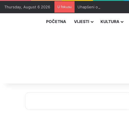
Thursday, August 6 2026
U fokusu
Uhapšeni organizatori krijum
POČETNA
VIJESTI
KULTURA