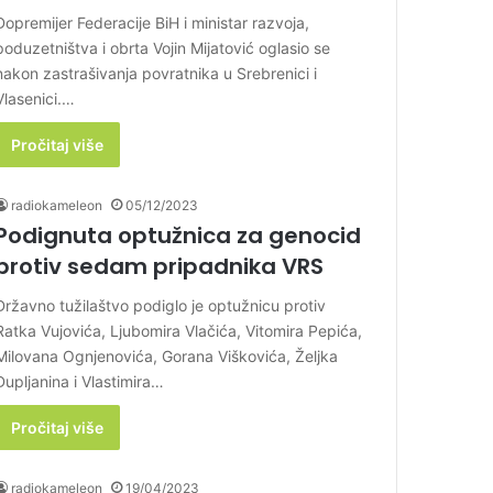
Dopremijer Federacije BiH i ministar razvoja,
poduzetništva i obrta Vojin Mijatović oglasio se
nakon zastrašivanja povratnika u Srebrenici i
Vlasenici.…
Pročitaj više
radiokameleon
05/12/2023
Podignuta optužnica za genocid
protiv sedam pripadnika VRS
Državno tužilaštvo podiglo je optužnicu protiv
Ratka Vujovića, Ljubomira Vlačića, Vitomira Pepića,
Milovana Ognjenovića, Gorana Viškovića, Željka
Dupljanina i Vlastimira…
Pročitaj više
radiokameleon
19/04/2023