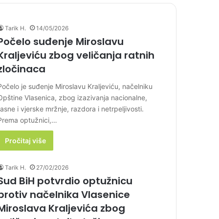
Tarik H.
14/05/2026
Počelo suđenje Miroslavu
Kraljeviću zbog veličanja ratnih
zločinaca
Počelo je suđenje Miroslavu Kraljeviću, načelniku
Opštine Vlasenica, zbog izazivanja nacionalne,
rasne i vjerske mržnje, razdora i netrpeljivosti.
Prema optužnici,…
Pročitaj više
Tarik H.
27/02/2026
Sud BiH potvrdio optužnicu
protiv načelnika Vlasenice
Miroslava Kraljevića zbog