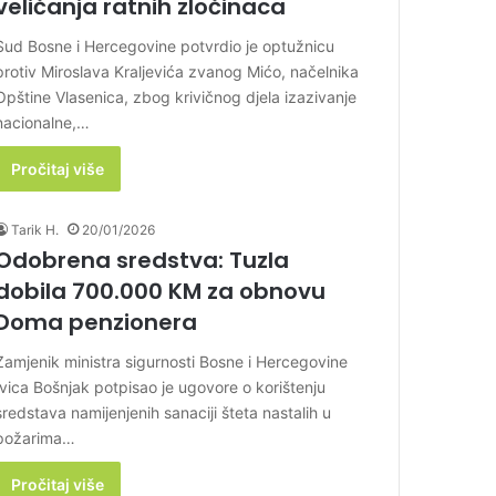
veličanja ratnih zločinaca
Sud Bosne i Hercegovine potvrdio je optužnicu
protiv Miroslava Kraljevića zvanog Mićo, načelnika
Opštine Vlasenica, zbog krivičnog djela izazivanje
nacionalne,…
Pročitaj više
Tarik H.
20/01/2026
Odobrena sredstva: Tuzla
dobila 700.000 KM za obnovu
Doma penzionera
Zamjenik ministra sigurnosti Bosne i Hercegovine
Ivica Bošnjak potpisao je ugovore o korištenju
sredstava namijenjenih sanaciji šteta nastalih u
požarima…
Pročitaj više