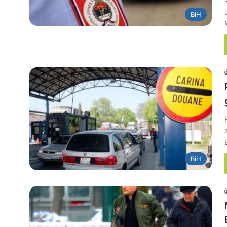
BiH
BiH