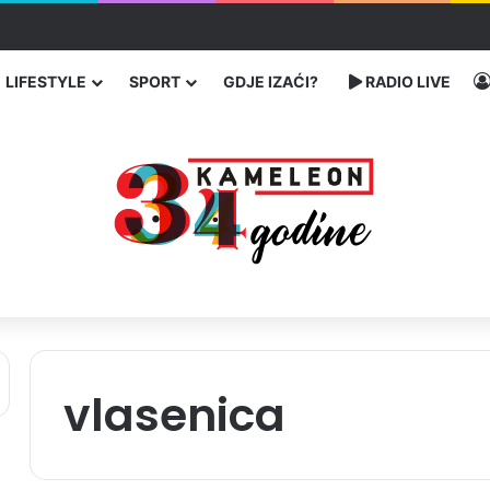
čarenja migranata preko BiH i Balkana
LIFESTYLE
SPORT
GDJE IZAĆI?
RADIO LIVE
vlasenica