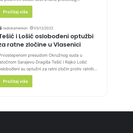
Pročitaj više
radiokameleon
05/12/2022
Tešić i Lošić oslobođeni optužbi
za ratne zločine u Vlasenici
Prvostepenom presudom Okružnog suda u
Istočnom Sarajevu Dragiša Tešić i Rajko Lošić
oslobođeni su optužni za ratni zločin protiv ratnih…
Pročitaj više