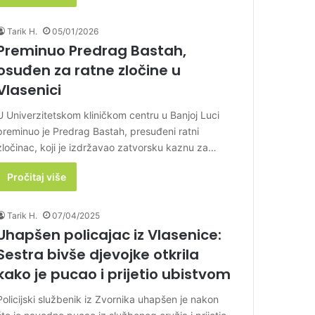
Tarik H.
05/01/2026
Preminuo Predrag Bastah,
osuđen za ratne zločine u
Vlasenici
U Univerzitetskom kliničkom centru u Banjoj Luci
preminuo je Predrag Bastah, presuđeni ratni
zločinac, koji je izdržavao zatvorsku kaznu za…
Pročitaj više
Tarik H.
07/04/2025
Uhapšen policajac iz Vlasenice:
Sestra bivše djevojke otkrila
kako je pucao i prijetio ubistvom
Policijski službenik iz Zvornika uhapšen je nakon