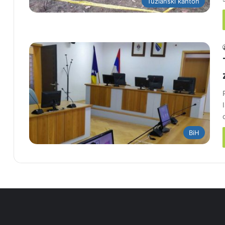
Tuzlanski kanton
BiH