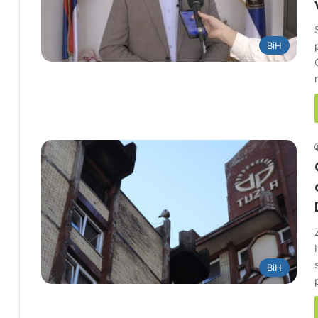
BiH
BiH