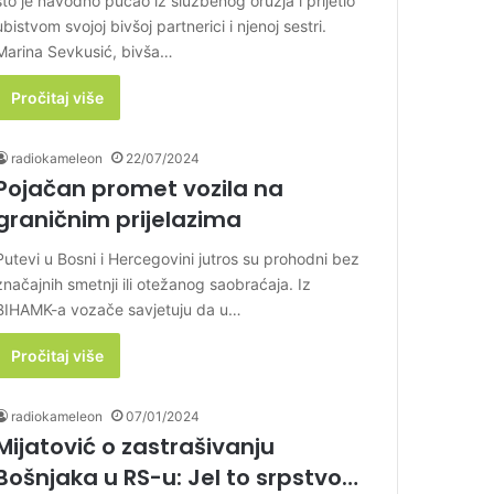
što je navodno pucao iz službenog oružja i prijetio
ubistvom svojoj bivšoj partnerici i njenoj sestri.
Marina Sevkusić, bivša…
Pročitaj više
radiokameleon
22/07/2024
Pojačan promet vozila na
graničnim prijelazima
Putevi u Bosni i Hercegovini jutros su prohodni bez
značajnih smetnji ili otežanog saobraćaja. Iz
BIHAMK-a vozače savjetuju da u…
Pročitaj više
radiokameleon
07/01/2024
Mijatović o zastrašivanju
Bošnjaka u RS-u: Jel to srpstvo…