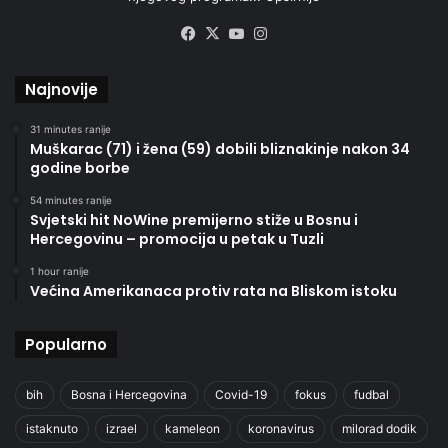
Facebook
X
YouTube
Instagram
Najnovije
31 minutes ranije
Muškarac (71) i žena (59) dobili bliznakinje nakon 34
godine borbe
54 minutes ranije
Svjetski hit NoWine premijerno stiže u Bosnu i
Hercegovinu – promocija u petak u Tuzli
1 hour ranije
Većina Amerikanaca protiv rata na Bliskom istoku
Popularno
bih
Bosna i Hercegovina
Covid-19
fokus
fudbal
istaknuto
izrael
kameleon
koronavirus
milorad dodik