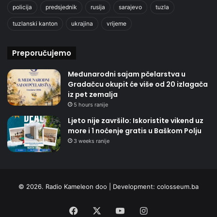
policija
predsjednik
rusija
sarajevo
tuzla
tuzlanski kanton
ukrajina
vrijeme
Preporučujemo
Međunarodni sajam pčelarstva u
Gradačcu okupit će više od 20 izlagača
iz pet zemalja
5 hours ranije
Ljeto nije završilo: Iskoristite vikend uz
more i 1 noćenje gratis u Baškom Polju
3 weeks ranije
© 2026. Radio Kameleon doo | Development:
colosseum.ba
Facebook
X
YouTube
Instagram