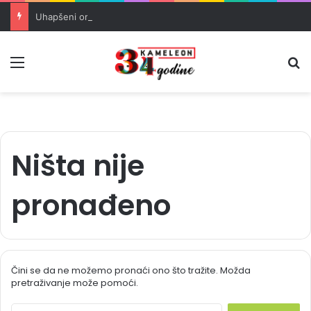
Uhapšeni organizatori krijumčarenja migranata preko BiH i Balkana
Meni
Pr
Ništa nije
pronađeno
Čini se da ne možemo pronaći ono što tražite. Možda
pretraživanje može pomoći.
S