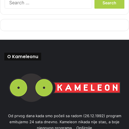
e
a
r
c
h
f
o
r
:
O Kameleonu
Od prvog dana kada smo počeli sa radom (26.12.1992) program
emitujemo 24 sata dnevno. Kameleon nikada nije stao, a boje
njegovog programa...
Opširnije