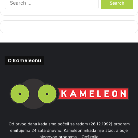
e
a
r
c
h
f
o
r
:
O Kameleonu
Od prvog dana kada smo počeli sa radom (26.12.1992) program
emitujemo 24 sata dnevno. Kameleon nikada nije stao, a boje
njegovog programa...
Opširnije