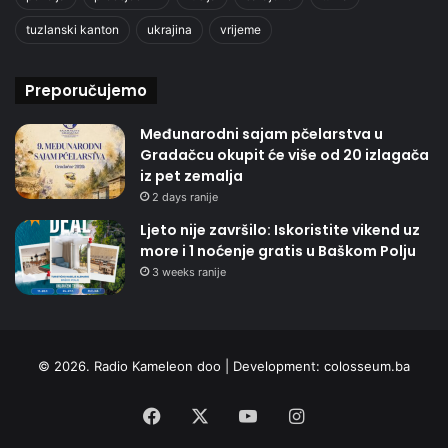
tuzlanski kanton
ukrajina
vrijeme
Preporučujemo
Međunarodni sajam pčelarstva u
Gradačcu okupit će više od 20 izlagača
iz pet zemalja
2 days ranije
Ljeto nije završilo: Iskoristite vikend uz
more i 1 noćenje gratis u Baškom Polju
3 weeks ranije
© 2026. Radio Kameleon doo | Development:
colosseum.ba
Facebook
X
YouTube
Instagram