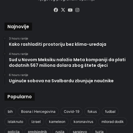
Facebook
X
YouTube
Instagram
Najnovije
3 hours ranije
Kako rashladiti prostoriju bez klima-uređaja
4 hours ranije
Sud u Novom Meksiku naložio Meta kompaniji da plati
dodatnih 567 miliona dolara zbog štete djeci
6 hours ranije
Uginuće sobova na Svalbardu zbunjuje naučnike
Popularno
bih
Bosna i Hercegovina
Covid-19
fokus
fudbal
istaknuto
izrael
kameleon
koronavirus
milorad dodik
policija
predsjednik
rusija
sarajevo
tuzla