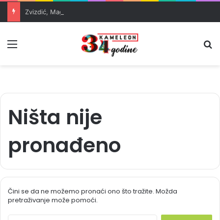
Zvizdić, Magazinović i Kojović traže poseban status za Memorijalni centar Srebrenica
Meni
Pr
Ništa nije
pronađeno
Čini se da ne možemo pronaći ono što tražite. Možda
pretraživanje može pomoći.
S