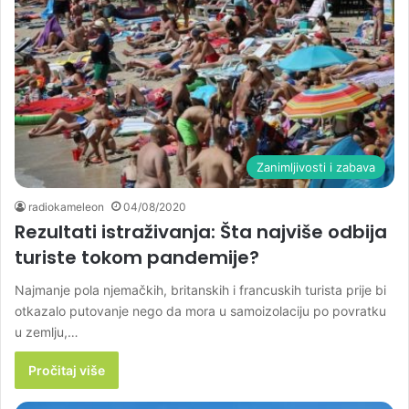
Zanimljivosti i zabava
radiokameleon
04/08/2020
Rezultati istraživanja: Šta najviše odbija
turiste tokom pandemije?
Najmanje pola njemačkih, britanskih i francuskih turista prije bi
otkazalo putovanje nego da mora u samoizolaciju po povratku
u zemlju,…
Pročitaj više