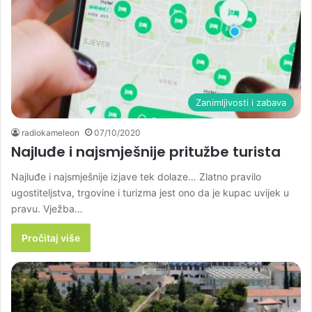
Zanimljivosti i zabava
radiokameleon
07/10/2020
Najluđe i najsmješnije pritužbe turista
Najluđe i najsmješnije izjave tek dolaze… Zlatno pravilo
ugostiteljstva, trgovine i turizma jest ono da je kupac uvijek u
pravu. Vježba…
Pročitaj više