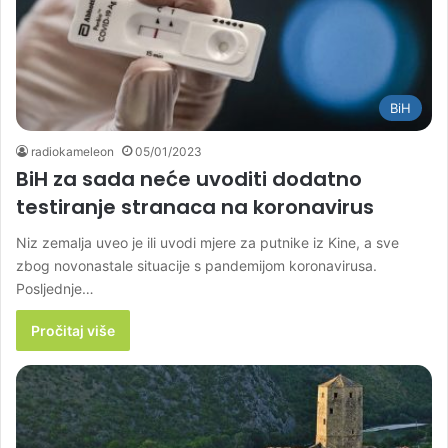
BiH
radiokameleon
05/01/2023
BiH za sada neće uvoditi dodatno
testiranje stranaca na koronavirus
Niz zemalja uveo je ili uvodi mjere za putnike iz Kine, a sve
zbog novonastale situacije s pandemijom koronavirusa.
Posljednje…
Pročitaj više