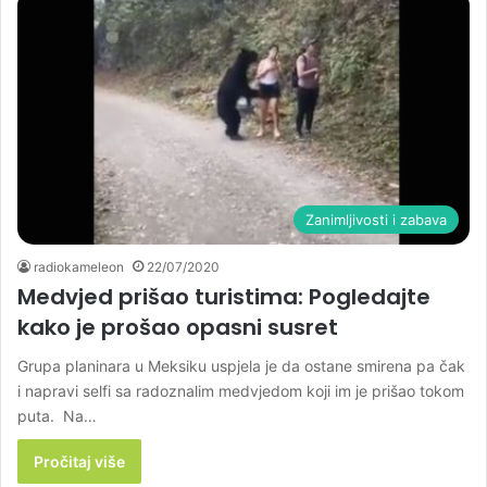
Zanimljivosti i zabava
radiokameleon
22/07/2020
Medvjed prišao turistima: Pogledajte
kako je prošao opasni susret
Grupa planinara u Meksiku uspjela je da ostane smirena pa čak
i napravi selfi sa radoznalim medvjedom koji im je prišao tokom
puta. Na…
Pročitaj više