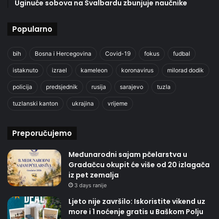
Uginuće sobova na Svalbardu zbunjuje naučnike
Popularno
bih
Bosna i Hercegovina
Covid-19
fokus
fudbal
istaknuto
izrael
kameleon
koronavirus
milorad dodik
policija
predsjednik
rusija
sarajevo
tuzla
tuzlanski kanton
ukrajina
vrijeme
Preporučujemo
Međunarodni sajam pčelarstva u
Gradačcu okupit će više od 20 izlagača
iz pet zemalja
3 days ranije
Ljeto nije završilo: Iskoristite vikend uz
more i 1 noćenje gratis u Baškom Polju