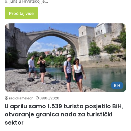
6. juna u Hrvatskoj je…
Pročitaj više
BiH
radiokameleon
09/06/2020
U aprilu samo 1.539 turista posjetilo BiH,
otvaranje granica nada za turistički
sektor