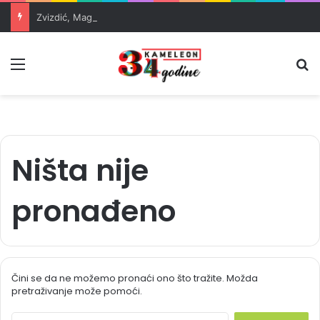
Zvizdić, Magazinović i Kojović traže poseban status za Memorijalni centar Srebrenica
Meni
Pr
Ništa nije
pronađeno
Čini se da ne možemo pronaći ono što tražite. Možda
pretraživanje može pomoći.
S