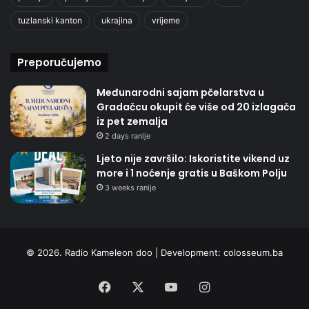
tuzlanski kanton
ukrajina
vrijeme
Preporučujemo
Međunarodni sajam pčelarstva u
Gradačcu okupit će više od 20 izlagača
iz pet zemalja
2 days ranije
Ljeto nije završilo: Iskoristite vikend uz
more i 1 noćenje gratis u Baškom Polju
3 weeks ranije
© 2026. Radio Kameleon doo | Development:
colosseum.ba
Facebook
X
YouTube
Instagram