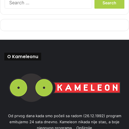
e
a
r
c
h
f
o
r
:
O Kameleonu
Od prvog dana kada smo počeli sa radom (26.12.1992) program
emitujemo 24 sata dnevno. Kameleon nikada nije stao, a boje
njegovog programa...
Opširnije