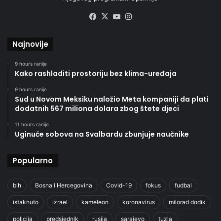
Facebook
X
YouTube
Instagram
Najnovije
9 hours ranije
Kako rashladiti prostoriju bez klima-uređaja
9 hours ranije
Sud u Novom Meksiku naložio Meta kompaniji da plati
dodatnih 567 miliona dolara zbog štete djeci
11 hours ranije
Uginuće sobova na Svalbardu zbunjuje naučnike
Popularno
bih
Bosna i Hercegovina
Covid-19
fokus
fudbal
istaknuto
izrael
kameleon
koronavirus
milorad dodik
policija
predsjednik
rusija
sarajevo
tuzla