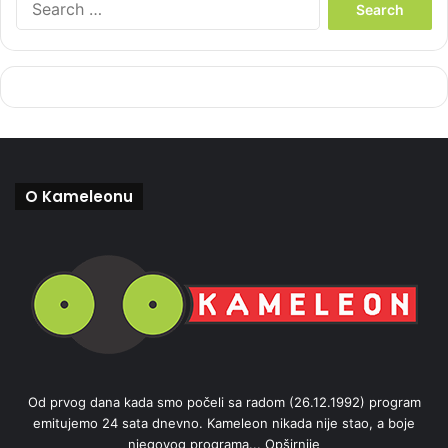
e
a
r
c
h
f
o
r
:
O Kameleonu
Od prvog dana kada smo počeli sa radom (26.12.1992) program
emitujemo 24 sata dnevno. Kameleon nikada nije stao, a boje
njegovog programa...
Opširnije