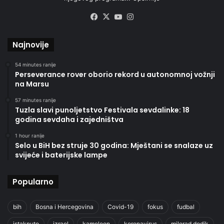
Facebook
X
YouTube
Instagram
Najnovije
54 minutes ranije
Perseverance rover oborio rekord u autonomnoj vožnji
na Marsu
57 minutes ranije
Tuzla slavi punoljetstvo Festivala sevdalinke: 18
godina sevdaha i zajedništva
1 hour ranije
Selo u BiH bez struje 30 godina: Mještani se snalaze uz
svijeće i baterijske lampe
Popularno
bih
Bosna i Hercegovina
Covid-19
fokus
fudbal
istaknuto
izrael
kameleon
koronavirus
milorad dodik