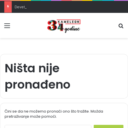
Devet rudara šestu noć u jami Raspotočje traži isplatu dugovanih plaća
Meni
Pr
Ništa nije
pronađeno
Čini se da ne možemo pronaći ono što tražite. Možda
pretraživanje može pomoći.
S