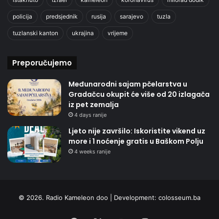
policija
predsjednik
rusija
sarajevo
tuzla
tuzlanski kanton
ukrajina
vrijeme
Preporučujemo
Međunarodni sajam pčelarstva u
Gradačcu okupit će više od 20 izlagača
iz pet zemalja
4 days ranije
Ljeto nije završilo: Iskoristite vikend uz
more i 1 noćenje gratis u Baškom Polju
4 weeks ranije
© 2026. Radio Kameleon doo | Development:
colosseum.ba