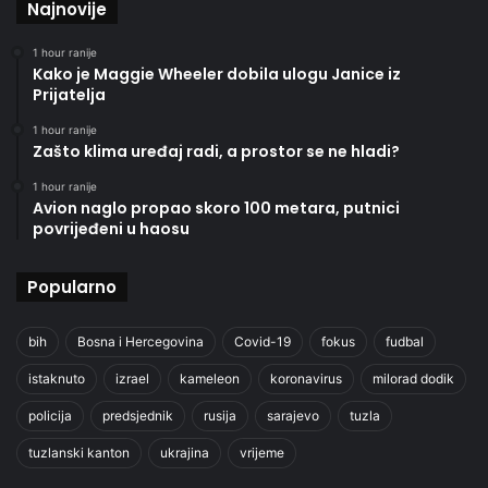
Najnovije
1 hour ranije
Kako je Maggie Wheeler dobila ulogu Janice iz
Prijatelja
1 hour ranije
Zašto klima uređaj radi, a prostor se ne hladi?
1 hour ranije
Avion naglo propao skoro 100 metara, putnici
povrijeđeni u haosu
Popularno
bih
Bosna i Hercegovina
Covid-19
fokus
fudbal
istaknuto
izrael
kameleon
koronavirus
milorad dodik
policija
predsjednik
rusija
sarajevo
tuzla
tuzlanski kanton
ukrajina
vrijeme