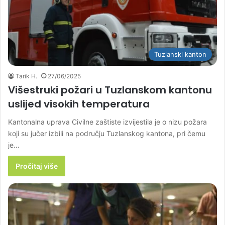
Tuzlanski kanton
Tarik H.
27/06/2025
Višestruki požari u Tuzlanskom kantonu
uslijed visokih temperatura
Kantonalna uprava Civilne zaštiste izvijestila je o nizu požara
koji su jučer izbili na području Tuzlanskog kantona, pri čemu
je…
Pročitaj više