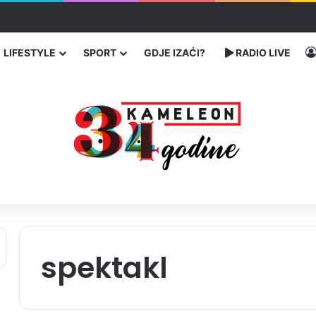
 traže poseban status za Memorijalni centar Srebrenica
LIFESTYLE
SPORT
GDJE IZAĆI?
RADIO LIVE
spektakl