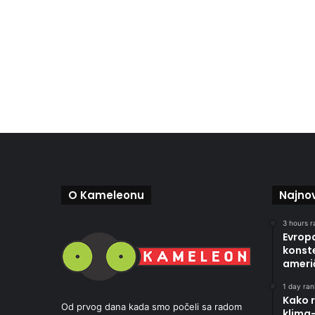
O Kameleonu
Najnov
3 hours r
Evropa
konste
ameri
1 day rani
Kako r
Od prvog dana kada smo počeli sa radom
klima