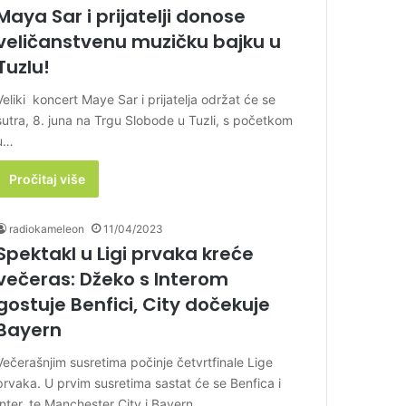
Maya Sar i prijatelji donose
veličanstvenu muzičku bajku u
Tuzlu!
Veliki koncert Maye Sar i prijatelja održat će se
sutra, 8. juna na Trgu Slobode u Tuzli, s početkom
u…
Pročitaj više
radiokameleon
11/04/2023
Spektakl u Ligi prvaka kreće
večeras: Džeko s Interom
gostuje Benfici, City dočekuje
Bayern
Večerašnjim susretima počinje četvrtfinale Lige
prvaka. U prvim susretima sastat će se Benfica i
Inter, te Manchester City i Bayern.…