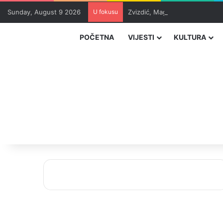
Sunday, August 9 2026
U fokusu
Zvizdić, Magazinović i Kojović
POČETNA
VIJESTI
KULTURA