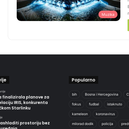
Muzika
ije
Popularno
anije
bih
Bosna i Hercegovina
C
 finalizirala planove za
laciju IRIS, konkurenta
fokus
fudbal
istaknuto
čkom Starlinku
kameleon
koronavirus
je
ashladiti prostoriju bez
milorad dodik
policija
pred
-uređaja