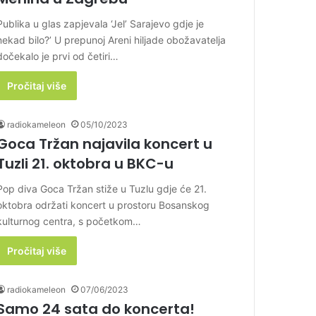
Publika u glas zapjevala ‘Jel’ Sarajevo gdje je
nekad bilo?’ U prepunoj Areni hiljade obožavatelja
dočekalo je prvi od četiri…
Pročitaj više
radiokameleon
05/10/2023
Goca Tržan najavila koncert u
Tuzli 21. oktobra u BKC-u
Pop diva Goca Tržan stiže u Tuzlu gdje će 21.
oktobra održati koncert u prostoru Bosanskog
kulturnog centra, s početkom…
Pročitaj više
radiokameleon
07/06/2023
Samo 24 sata do koncerta!