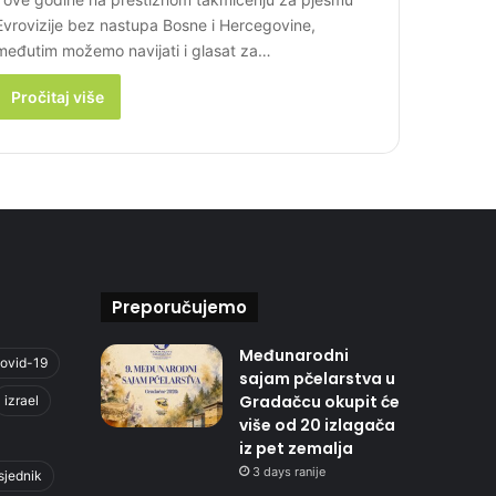
Evrovizije bez nastupa Bosne i Hercegovine,
međutim možemo navijati i glasat za…
Pročitaj više
Preporučujemo
Međunarodni
ovid-19
sajam pčelarstva u
Gradačcu okupit će
izrael
više od 20 izlagača
iz pet zemalja
3 days ranije
sjednik