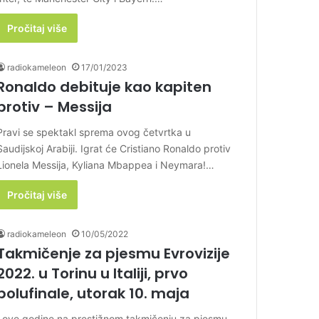
Pročitaj više
radiokameleon
17/01/2023
Ronaldo debituje kao kapiten
protiv – Messija
Pravi se spektakl sprema ovog četvrtka u
Saudijskoj Arabiji. Igrat će Cristiano Ronaldo protiv
Lionela Messija, Kyliana Mbappea i Neymara!…
Pročitaj više
radiokameleon
10/05/2022
Takmičenje za pjesmu Evrovizije
2022. u Torinu u Italiji, prvo
polufinale, utorak 10. maja
I ove godine na prestižnom takmičenju za pjesmu