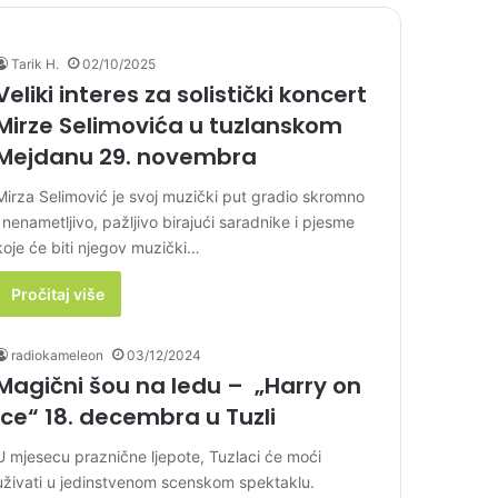
Tarik H.
02/10/2025
Veliki interes za solistički koncert
Mirze Selimovića u tuzlanskom
Mejdanu 29. novembra
Mirza Selimović je svoj muzički put gradio skromno
i nenametljivo, pažljivo birajući saradnike i pjesme
koje će biti njegov muzički…
Pročitaj više
radiokameleon
03/12/2024
Magični šou na ledu – „Harry on
ice“ 18. decembra u Tuzli
U mjesecu praznične ljepote, Tuzlaci će moći
uživati u jedinstvenom scenskom spektaklu.