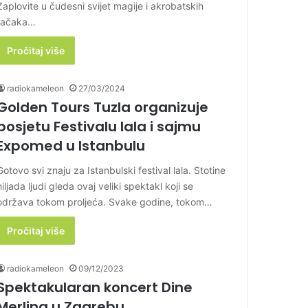
Zaplovite u čudesni svijet magije i akrobatskih
tačaka…
Pročitaj više
radiokameleon
27/03/2024
Golden Tours Tuzla organizuje
posjetu Festivalu lala i sajmu
Expomed u Istanbulu
Gotovo svi znaju za Istanbulski festival lala. Stotine
hiljada ljudi gleda ovaj veliki spektakl koji se
održava tokom proljeća. Svake godine, tokom…
Pročitaj više
radiokameleon
09/12/2023
Spektakularan koncert Dine
Merlina u Zagrebu