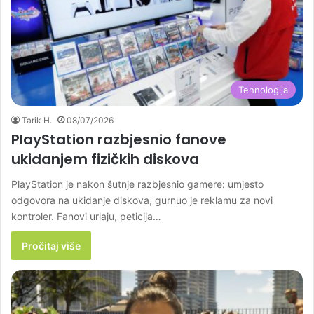
Tehnologija
Tarik H.
08/07/2026
PlayStation razbjesnio fanove
ukidanjem fizičkih diskova
PlayStation je nakon šutnje razbjesnio gamere: umjesto
odgovora na ukidanje diskova, gurnuo je reklamu za novi
kontroler. Fanovi urlaju, peticija…
Pročitaj više