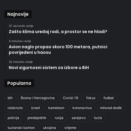
Najnovije
37 seconds ranije
Zašto klima uređaj radi, a prostor se ne hladi?
4 minutes ranije
Avion naglo propao skoro 100 metara, putnici
povrijeđeni u haosu
32 minutes ranije
Novi sigurnosni sistem za izbore u BiH
Popularno
bih
Bosna i Hercegovina
Covid-19
fokus
fudbal
istaknuto
izrael
kameleon
koronavirus
milorad dodik
policija
predsjednik
rusija
sarajevo
tuzla
tuzlanski kanton
ukrajina
vrijeme