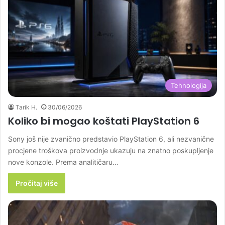
Tehnologija
Tarik H.
30/06/2026
Koliko bi mogao koštati PlayStation 6
Sony još nije zvanično predstavio PlayStation 6, ali nezvanične
procjene troškova proizvodnje ukazuju na znatno poskupljenje
nove konzole. Prema analitičaru…
Pročitaj više