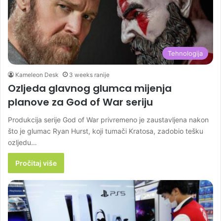
Tehnologija
Kameleon Desk
3 weeks ranije
Ozljeda glavnog glumca mijenja
planove za God of War seriju
Produkcija serije God of War privremeno je zaustavljena nakon
što je glumac Ryan Hurst, koji tumači Kratosa, zadobio tešku
ozljedu…
Pročitaj više