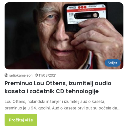
Svijet
radiokameleon
11/03/2021
Preminuo Lou Ottens, izumitelj audio
kaseta i začetnik CD tehnologije
Lou Ottens, holandski inženjer i izumitelj audio kaseta,
preminuo je u 94. godini. Audio kasete prvi put su počele da…
Pročitaj više