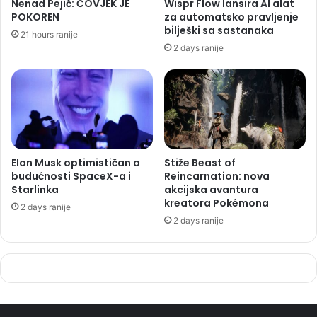
Nenad Pejić: ČOVJEK JE
Wispr Flow lansira AI alat
POKOREN
za automatsko pravljenje
bilješki sa sastanaka
21 hours ranije
2 days ranije
Elon Musk optimističan o
Stiže Beast of
budućnosti SpaceX-a i
Reincarnation: nova
Starlinka
akcijska avantura
kreatora Pokémona
2 days ranije
2 days ranije