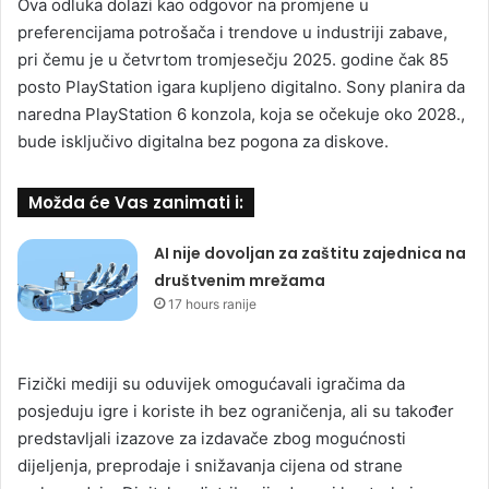
Ova odluka dolazi kao odgovor na promjene u
preferencijama potrošača i trendove u industriji zabave,
pri čemu je u četvrtom tromjesečju 2025. godine čak 85
posto PlayStation igara kupljeno digitalno. Sony planira da
naredna PlayStation 6 konzola, koja se očekuje oko 2028.,
bude isključivo digitalna bez pogona za diskove.
Možda će Vas zanimati i:
AI nije dovoljan za zaštitu zajednica na
društvenim mrežama
17 hours ranije
Fizički mediji su oduvijek omogućavali igračima da
posjeduju igre i koriste ih bez ograničenja, ali su također
predstavljali izazove za izdavače zbog mogućnosti
dijeljenja, preprodaje i snižavanja cijena od strane