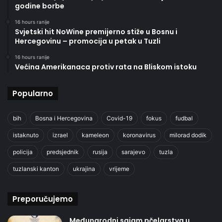
godine borbe
16 hours ranije
Svjetski hit NoWine premijerno stiže u Bosnu i
Hercegovinu – promocija u petak u Tuzli
16 hours ranije
Većina Amerikanaca protiv rata na Bliskom istoku
Popularno
bih
Bosna i Hercegovina
Covid-19
fokus
fudbal
istaknuto
izrael
kameleon
koronavirus
milorad dodik
policija
predsjednik
rusija
sarajevo
tuzla
tuzlanski kanton
ukrajina
vrijeme
Preporučujemo
Međunarodni sajam pčelarstva u