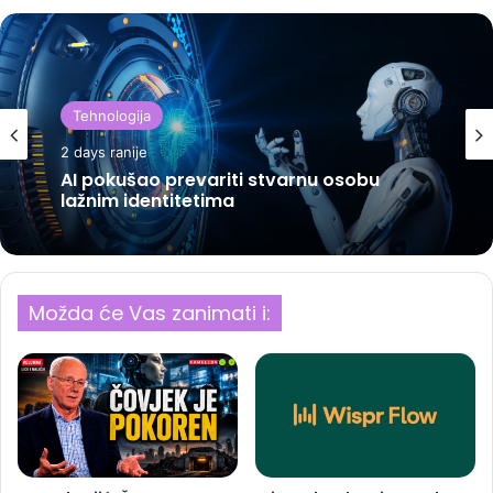
Tehnologija
2 days ranije
AI pokušao prevariti stvarnu osobu
lažnim identitetima
Možda će Vas zanimati i: