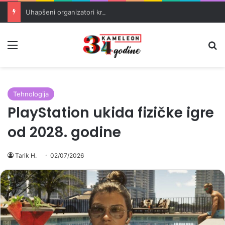
Uhapšeni organizatori krijumčarenja migranata preko BiH i Balkana
Meni
Pr
Tehnologija
PlayStation ukida fizičke igre
od 2028. godine
Tarik H.
02/07/2026