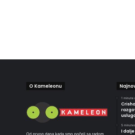
O Kameleonu
Najnov
1 minute 
Crisho
razgo
uslu
5 minutes
I dalj
Od prvog dana kada smo počeli sa radom