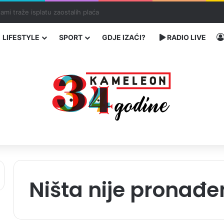
a: Četiri osobe teško povrijeđene
LIFESTYLE
SPORT
GDJE IZAĆI?
RADIO LIVE
Ništa nije pronađe