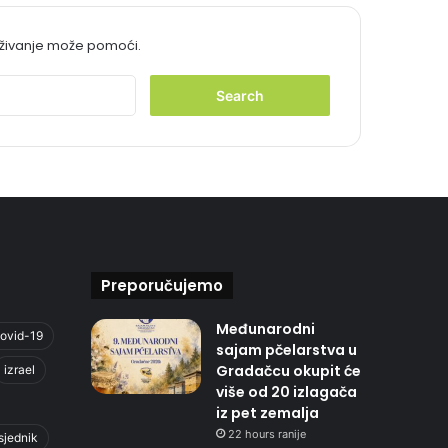
aživanje može pomoći.
S
e
a
r
c
h
f
o
r
:
Preporučujemo
Međunarodni
ovid-19
sajam pčelarstva u
Gradačcu okupit će
izrael
više od 20 izlagača
iz pet zemalja
22 hours ranije
sjednik