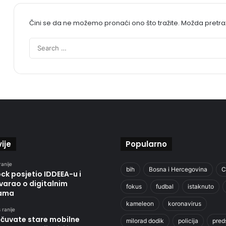
Čini se da ne možemo pronaći ono što tražite. Možda pretr
ije
Popularno
ranije
bih
Bosna i Hercegovina
C
ck posjetio IDDEEA-u i
varao o digitalnim
fokus
fudbal
istaknuto
gama
kameleon
koronavirus
 ranije
e čuvate stare mobilne
milorad dodik
policija
pred