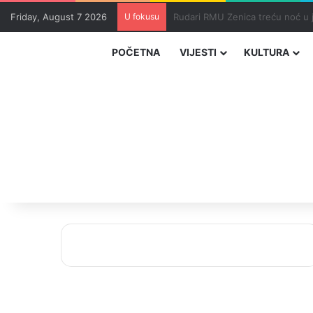
Friday, August 7 2026
U fokusu
Teška nesreća kod Tomislavgrad
POČETNA
VIJESTI
KULTURA