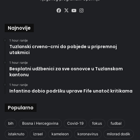
Facebook
X
YouTube
Instagram
Najnovije
1 hour ranije
Tuzlanski crveno-crni do pobjede u pripremnoj
utakmici
1 hour ranije
Besplatni udžbenici za sve osnovce u Tuzlanskom
kantonu
1 hour ranije
Infantino dobio podršku uprave Fife unatoč kritikama
Popularno
bih
Bosna i Hercegovina
Covid-19
fokus
fudbal
istaknuto
izrael
kameleon
koronavirus
milorad dodik