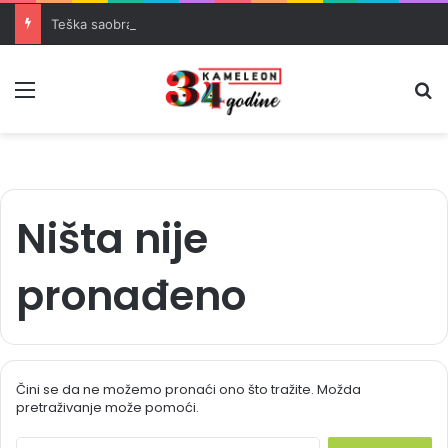
Teška saobraćajna nesreća u Banovićima, poginuo 60-godišnji vozač
Meni
Pr
Ništa nije
pronađeno
Čini se da ne možemo pronaći ono što tražite. Možda
pretraživanje može pomoći.
S