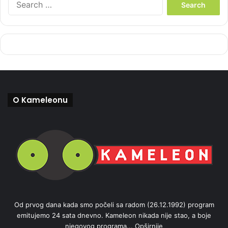
e
a
r
c
h
f
o
r
:
O Kameleonu
Od prvog dana kada smo počeli sa radom (26.12.1992) program
emitujemo 24 sata dnevno. Kameleon nikada nije stao, a boje
njegovog programa...
Opširnije