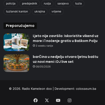
policija
predsjednik
rusija
sarajevo
tuzla
tuzlanski kanton
ukrajina
vrijeme
Preporučujemo
Ljeto nije završilo: Iskoristite vikend uz
more i 1 noćenje gratis u Baškom Polju
3 weeks ranije
barČina u nedjelju otvara ljetnu baštu
uz novi meni i DJ live set
08/05/2026
© 2026. Radio Kameleon doo | Development:
colosseum.ba
Facebook
X
YouTube
Instagram