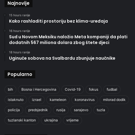
Najnovije
15 hours ranije
Kako rashladiti prostoriju bez klima-uređaja
16 hours ranije
Sud u Novom Meksiku naložio Meta kompaniji da plati
dodatnih 567 miliona dolara zbog štete djeci
18 hours ranije
Uginuće sobova na Svalbardu zbunjuje naučnike
Popularno
bih
Bosna i Hercegovina
Covid-19
fokus
fudbal
istaknuto
izrael
kameleon
koronavirus
milorad dodik
policija
predsjednik
rusija
sarajevo
tuzla
tuzlanski kanton
ukrajina
vrijeme