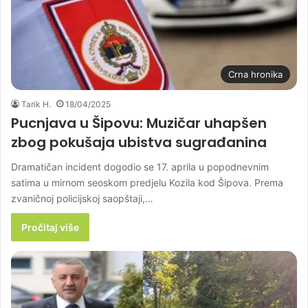
Crna hronika
Tarik H.
18/04/2025
Pucnjava u Šipovu: Muzičar uhapšen
zbog pokušaja ubistva sugrađanina
Dramatičan incident dogodio se 17. aprila u popodnevnim
satima u mirnom seoskom predjelu Kozila kod Šipova. Prema
zvaničnoj policijskoj saopštaji,…
Pročitaj više