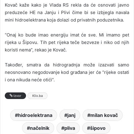
Kovač kaže kako je Vlada RS rekla da će osnovati javno
preduzeće HE na Janju i Plivi čime bi se izbjegla navala
mini hidroelektrana koja dolazi od privatnih poduzetnika.
“Onaj ko bude imao energiju imat će sve. Mi imamo pet
rijeka u Šipovu. Tih pet rijeka teče bezveze i niko od njih
koristi nema”, rekao je Kovač.
Također, smatra da hidrogradnja može izazvati samo
neosnovano negodovanje kod građana jer će “rijeke ostati
i ona nikuda neće otići”.
Izvor
Klix.ba
hidroelektrana
janj
milan kovač
načelnik
pliva
šipovo