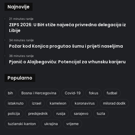
Najnovije
21 minutes ranije
ZEPS 2026: U BiH stiže najveća privredna delegacija iz
Libije
34 minutes ranije
Požar kod Konjica progutao šumu i prijeti naseljima
36 minutes ranije
Pjanić o Alajbegoviću: Potencijal za vrhunsku karijeru
Popularno
bih
Bosna i Hercegovina
Covid-19
fokus
fudbal
istaknuto
izrael
kameleon
koronavirus
milorad dodik
policija
predsjednik
rusija
sarajevo
tuzla
tuzlanski kanton
ukrajina
vrijeme