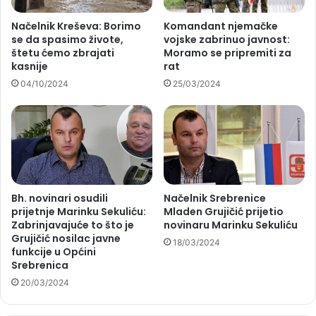
Načelnik Kreševa: Borimo
Komandant njemačke
se da spasimo živote,
vojske zabrinuo javnost:
štetu ćemo zbrajati
Moramo se pripremiti za
kasnije
rat
04/10/2024
25/03/2024
Bh. novinari osudili
Načelnik Srebrenice
prijetnje Marinku Sekuliću:
Mladen Grujičić prijetio
Zabrinjavajuće to što je
novinaru Marinku Sekuliću
Grujičić nosilac javne
18/03/2024
funkcije u Općini
Srebrenica
20/03/2024