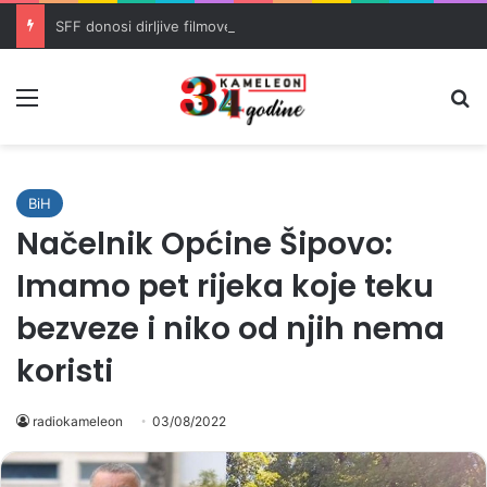
SFF donosi dirljive filmove o ratnim traumama i trijumfu života
Meni
Pr
BiH
Načelnik Općine Šipovo:
Imamo pet rijeka koje teku
bezveze i niko od njih nema
koristi
radiokameleon
03/08/2022