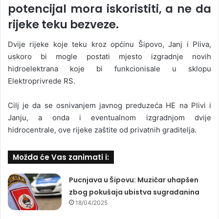
potencijal mora iskoristiti, a ne da
rijeke teku bezveze.
Dvije rijeke koje teku kroz općinu Šipovo, Janj i Pliva,
uskoro bi mogle postati mjesto izgradnje novih
hidroelektrana koje bi funkcionisale u sklopu
Elektroprivrede RS.
Cilj je da se osnivanjem javnog preduzeća HE na Plivi i
Janju, a onda i eventualnom izgradnjom dvije
hidrocentrale, ove rijeke zaštite od privatnih graditelja.
Možda će Vas zanimati i:
Pucnjava u Šipovu: Muzičar uhapšen
zbog pokušaja ubistva sugrađanina
18/04/2025