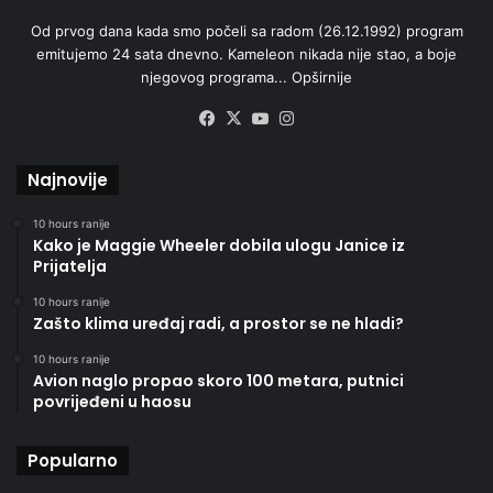
Od prvog dana kada smo počeli sa radom (26.12.1992) program
emitujemo 24 sata dnevno. Kameleon nikada nije stao, a boje
njegovog programa...
Opširnije
Facebook
X
YouTube
Instagram
Najnovije
10 hours ranije
Kako je Maggie Wheeler dobila ulogu Janice iz
Prijatelja
10 hours ranije
Zašto klima uređaj radi, a prostor se ne hladi?
10 hours ranije
Avion naglo propao skoro 100 metara, putnici
povrijeđeni u haosu
Popularno