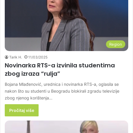
Region
Tarik H.
11/03/2025
Novinarka RTS-a izvinila studentima
zbog izraza “rulja”
Bojana Mlađenović, urednica i novinarka RTS-a, oglasila se
nakon što su studenti u Beogradu blokirali zgradu televizije
zbog njenog korištenja…
Pročitaj više