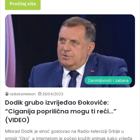
Pročitaj više
Zanimljivosti i zabava
radiokameleon
26/04/2023
Dodik grubo izvrijeđao Đokoviće:
“Ciganija poprilična mogu ti reći…”
(VIDEO)
Milorad Dodik je sinoć gostovao na Radio-televiziji Srbije u
emisiji “Oko”, a internetom je počeo kružiti snimak kako vrijeđa