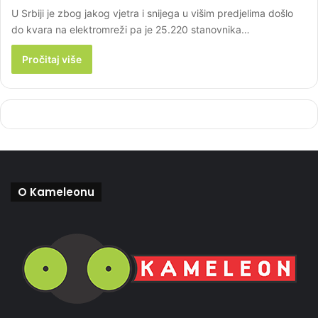
U Srbiji je zbog jakog vjetra i snijega u višim predjelima došlo
do kvara na elektromreži pa je 25.220 stanovnika…
Pročitaj više
O Kameleonu