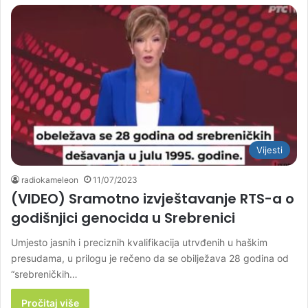
Vijesti
radiokameleon
11/07/2023
(VIDEO) Sramotno izvještavanje RTS-a o
godišnjici genocida u Srebrenici
Umjesto jasnih i preciznih kvalifikacija utrvđenih u haškim
presudama, u prilogu je rečeno da se obilježava 28 godina od
“srebreničkih…
Pročitaj više