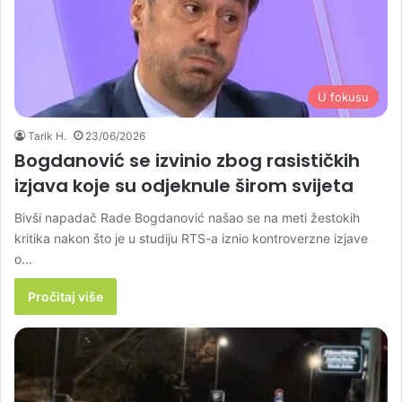
U fokusu
Tarik H.
23/06/2026
Bogdanović se izvinio zbog rasističkih
izjava koje su odjeknule širom svijeta
Bivši napadač Rade Bogdanović našao se na meti žestokih
kritika nakon što je u studiju RTS-a iznio kontroverzne izjave
o…
Pročitaj više