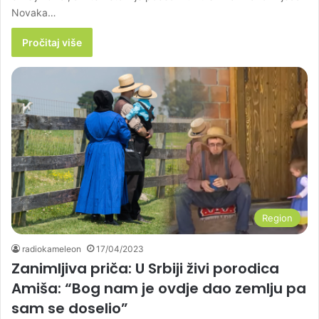
Novaka…
Pročitaj više
Region
radiokameleon
17/04/2023
Zanimljiva priča: U Srbiji živi porodica
Amiša: “Bog nam je ovdje dao zemlju pa
sam se doselio”