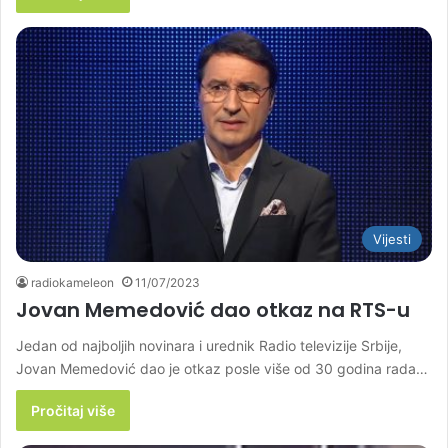
Vijesti
radiokameleon
11/07/2023
Jovan Memedović dao otkaz na RTS-u
Jedan od najboljih novinara i urednik Radio televizije Srbije,
Jovan Memedović dao je otkaz posle više od 30 godina rada…
Pročitaj više