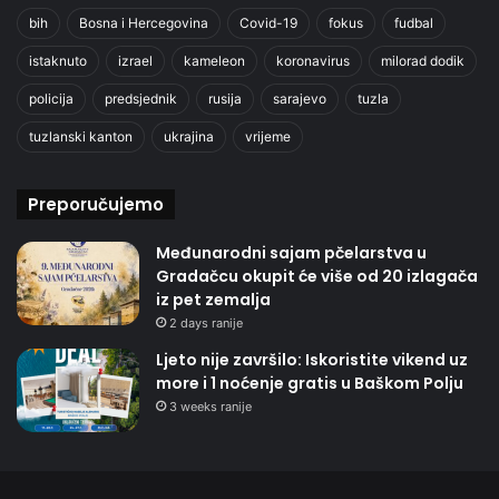
bih
Bosna i Hercegovina
Covid-19
fokus
fudbal
istaknuto
izrael
kameleon
koronavirus
milorad dodik
policija
predsjednik
rusija
sarajevo
tuzla
tuzlanski kanton
ukrajina
vrijeme
Preporučujemo
Međunarodni sajam pčelarstva u
Gradačcu okupit će više od 20 izlagača
iz pet zemalja
2 days ranije
Ljeto nije završilo: Iskoristite vikend uz
more i 1 noćenje gratis u Baškom Polju
3 weeks ranije