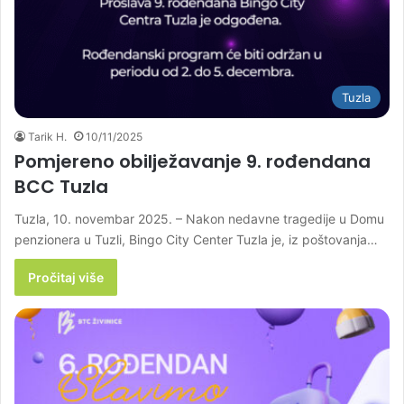
Tuzla
Tarik H.
10/11/2025
Pomjereno obilježavanje 9. rođendana
BCC Tuzla
Tuzla, 10. novembar 2025. – Nakon nedavne tragedije u Domu
penzionera u Tuzli, Bingo City Center Tuzla je, iz poštovanja…
Pročitaj više