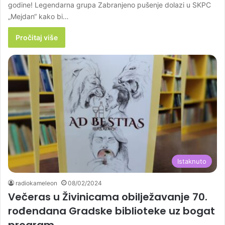
godine! Legendarna grupa Zabranjeno pušenje dolazi u SKPC
„Mejdan“ kako bi…
Pročitaj više
Istaknuto
radiokameleon
08/02/2024
Večeras u Živinicama obilježavanje 70.
rođendana Gradske biblioteke uz bogat
program