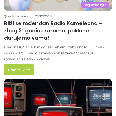
Nagradne igre
radiokameleon
25/12/2023
Bliži se rođendan Radio Kameleona –
zbog 31 godine s nama, poklone
darujemo vama!
Dragi naši, Sa velikim oduševljenjem i zahvalnošću u utorak
(26.12.2023.) Radio Kameleon obilježava trideset i prvi
rođendan zajedno s vama!…
Pročitaj više