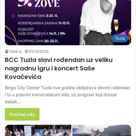
Tuzla
Tarik H.
31/10/2025
BCC Tuzla slavi rođendan uz veliku
nagradnu igru i koncert Saše
Kovačevića
Bingo City Center Tuzla ove godine obilježava deveti rođendan
i to u pravom karnevalskom stilu, uz program koji donosi
dašak…
Pročitaj više