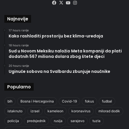
Facebook
X
YouTube
Instagram
Najnovije
17 hours ranije
Kako rashladiti prostoriju bez klima-uređaja
18 hours ranije
Sud u Novom Meksiku naložio Meta kompaniji da plati
dodatnih 567 miliona dolara zbog štete djeci
20 hours ranije
Uginuće sobova na Svalbardu zbunjuje naučnike
Popularno
bih
Bosna i Hercegovina
Covid-19
fokus
fudbal
istaknuto
izrael
kameleon
koronavirus
milorad dodik
policija
predsjednik
rusija
sarajevo
tuzla