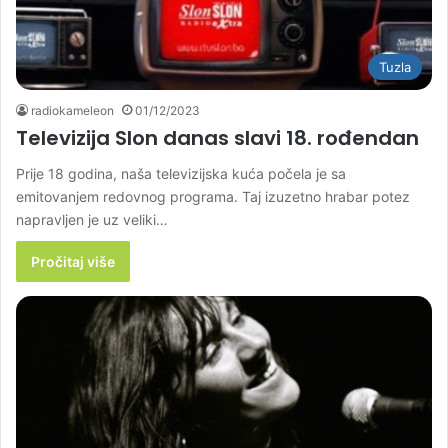
Tuzla
radiokameleon
01/12/2023
Televizija Slon danas slavi 18. rođendan
Prije 18 godina, naša televizijska kuća počela je sa
emitovanjem redovnog programa. Taj izuzetno hrabar potez
napravljen je uz veliki…
Pročitaj više