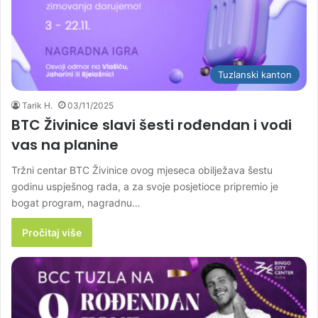
Tuzlanski kanton
Tarik H.
03/11/2025
BTC Živinice slavi šesti rođendan i vodi
vas na planine
Tržni centar BTC Živinice ovog mjeseca obilježava šestu
godinu uspješnog rada, a za svoje posjetioce pripremio je
bogat program, nagradnu…
Pročitaj više