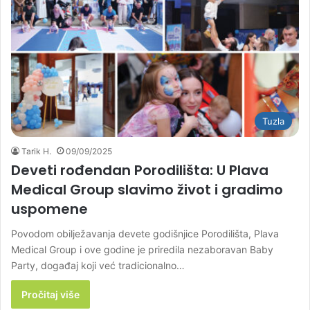
Tuzla
Tarik H.
09/09/2025
Deveti rođendan Porodilišta: U Plava
Medical Group slavimo život i gradimo
uspomene
Povodom obilježavanja devete godišnjice Porodilišta, Plava
Medical Group i ove godine je priredila nezaboravan Baby
Party, događaj koji već tradicionalno…
Pročitaj više