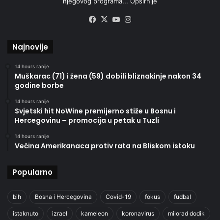
njegovog programa...
Opširnije
Facebook
X
YouTube
Instagram
Najnovije
14 hours ranije
Muškarac (71) i žena (59) dobili bliznakinje nakon 34
godine borbe
14 hours ranije
Svjetski hit NoWine premijerno stiže u Bosnu i
Hercegovinu – promocija u petak u Tuzli
14 hours ranije
Većina Amerikanaca protiv rata na Bliskom istoku
Popularno
bih
Bosna i Hercegovina
Covid-19
fokus
fudbal
istaknuto
izrael
kameleon
koronavirus
milorad dodik