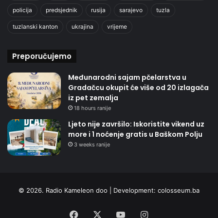
policija
predsjednik
rusija
sarajevo
tuzla
tuzlanski kanton
ukrajina
vrijeme
Preporučujemo
Međunarodni sajam pčelarstva u
Gradačcu okupit će više od 20 izlagača
iz pet zemalja
18 hours ranije
Ljeto nije završilo: Iskoristite vikend uz
more i 1 noćenje gratis u Baškom Polju
3 weeks ranije
© 2026. Radio Kameleon doo | Development:
colosseum.ba
Facebook
X
YouTube
Instagram