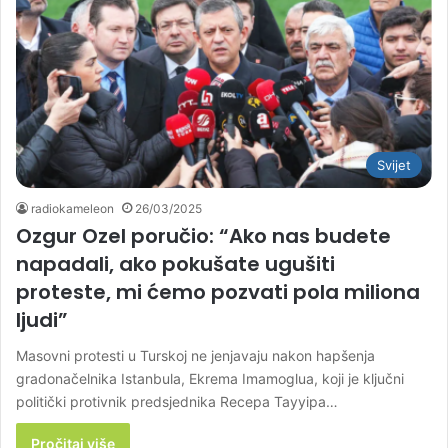
Svijet
radiokameleon
26/03/2025
Ozgur Ozel poručio: “Ako nas budete
napadali, ako pokušate ugušiti
proteste, mi ćemo pozvati pola miliona
ljudi”
Masovni protesti u Turskoj ne jenjavaju nakon hapšenja
gradonačelnika Istanbula, Ekrema Imamoglua, koji je ključni
politički protivnik predsjednika Recepa Tayyipa…
Pročitaj više