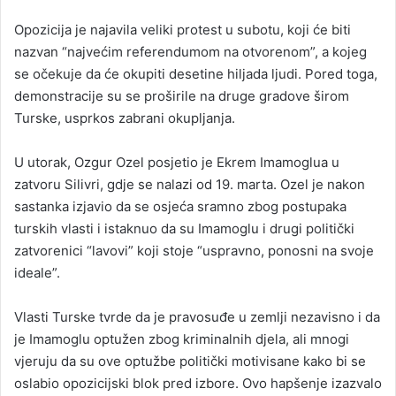
Opozicija je najavila veliki protest u subotu, koji će biti
nazvan “najvećim referendumom na otvorenom”, a kojeg
se očekuje da će okupiti desetine hiljada ljudi. Pored toga,
demonstracije su se proširile na druge gradove širom
Turske, usprkos zabrani okupljanja.
U utorak, Ozgur Ozel posjetio je Ekrem Imamoglua u
zatvoru Silivri, gdje se nalazi od 19. marta. Ozel je nakon
sastanka izjavio da se osjeća sramno zbog postupaka
turskih vlasti i istaknuo da su Imamoglu i drugi politički
zatvorenici “lavovi” koji stoje “uspravno, ponosni na svoje
ideale”.
Vlasti Turske tvrde da je pravosuđe u zemlji nezavisno i da
je Imamoglu optužen zbog kriminalnih djela, ali mnogi
vjeruju da su ove optužbe politički motivisane kako bi se
oslabio opozicijski blok pred izbore. Ovo hapšenje izazvalo