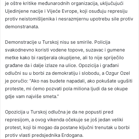
je oštre kritike međunarodnih organizacija, uključujući
Ujedinjene nacije i Vijeće Evrope, koji osuđuju represiju
protiv neistomišljenika i nesrazmjernu upotrebu sile protiv
demonstranata.
Demonstracije u Turskoj nisu se smirile. Policija
svakodnevno koristi vodene topove, suzavac i gumene
metke kako bi rastjerala okupljene, ali to nije spriječilo
građane da i dalje izlaze na ulice. Opozicija i građani
odlučni su u borbi za demokratiju i slobodu, a Ozgur Ozel
je poručio: “Ako nas budete napadali, ako pokušate ugušiti
proteste, mi ćemo pozvati pola miliona ljudi da se okupe
gdje vam najviše smeta.”
Opozicija u Turskoj odlučna je da ne popusti pred
represijom, a ovog vikenda očekuje se još jedan veliki
protest, koji bi mogao da postane ključni trenutak u borbi
protiv vlasti predsjednika Erdogana.