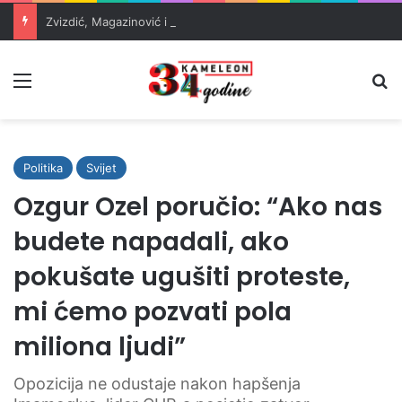
Zvizdić, Magazinović i Kojović traže poseban status za Memorijalni centar Srebrenica
Meni
Pr
Politika
Svijet
Ozgur Ozel poručio: “Ako nas
budete napadali, ako
pokušate ugušiti proteste,
mi ćemo pozvati pola
miliona ljudi”
Opozicija ne odustaje nakon hapšenja