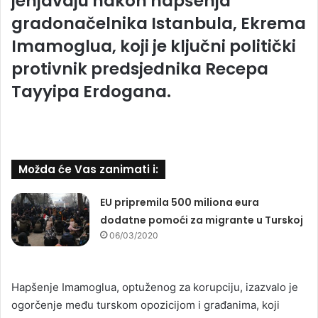
jenjavaju nakon hapšenja
gradonačelnika Istanbula, Ekrema
Imamoglua, koji je ključni politički
protivnik predsjednika Recepa
Tayyipa Erdogana.
Možda će Vas zanimati i:
EU pripremila 500 miliona eura
dodatne pomoći za migrante u Turskoj
06/03/2020
Hapšenje Imamoglua, optuženog za korupciju, izazvalo je
ogorčenje među turskom opozicijom i građanima, koji