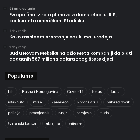
54 minutes ranije
Evropa finalizirala planove za konstelaciju IRIS,
konkurenta američkom Starlinku
1 day ranije
Kako rashladiti prostoriju bez klima-uređaja
1 day ranije
Sud u Novom Meksiku naložio Meta kompaniji da plati
dodatnih 567 miliona dolara zbog štete djeci
Popularno
bih
Bosna i Hercegovina
Covid-19
fokus
fudbal
istaknuto
izrael
kameleon
koronavirus
milorad dodik
policija
predsjednik
rusija
sarajevo
tuzla
tuzlanski kanton
ukrajina
vrijeme