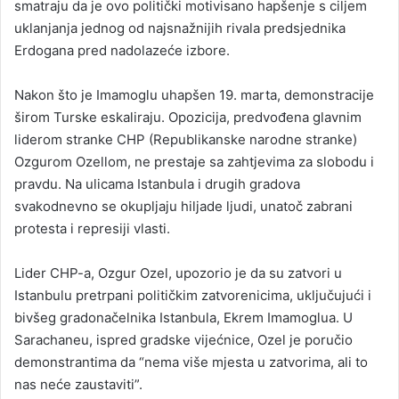
smatraju da je ovo politički motivisano hapšenje s ciljem
uklanjanja jednog od najsnažnijih rivala predsjednika
Erdogana pred nadolazeće izbore.
Nakon što je Imamoglu uhapšen 19. marta, demonstracije
širom Turske eskaliraju. Opozicija, predvođena glavnim
liderom stranke CHP (Republikanske narodne stranke)
Ozgurom Ozellom, ne prestaje sa zahtjevima za slobodu i
pravdu. Na ulicama Istanbula i drugih gradova
svakodnevno se okupljaju hiljade ljudi, unatoč zabrani
protesta i represiji vlasti.
Lider CHP-a, Ozgur Ozel, upozorio je da su zatvori u
Istanbulu pretrpani političkim zatvorenicima, uključujući i
bivšeg gradonačelnika Istanbula, Ekrem Imamoglua. U
Sarachaneu, ispred gradske vijećnice, Ozel je poručio
demonstrantima da “nema više mjesta u zatvorima, ali to
nas neće zaustaviti”.