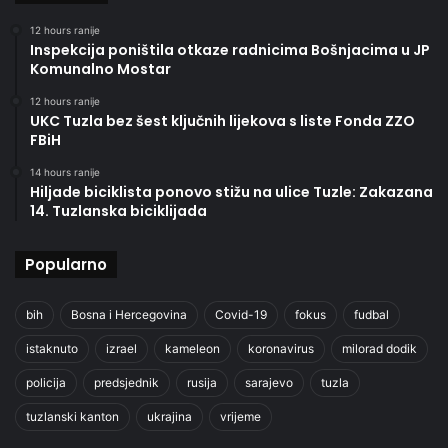
12 hours ranije
Inspekcija poništila otkaze radnicima Bošnjacima u JP
Komunalno Mostar
12 hours ranije
UKC Tuzla bez šest ključnih lijekova s liste Fonda ZZO
FBiH
14 hours ranije
Hiljade biciklista ponovo stižu na ulice Tuzle: Zakazana
14. Tuzlanska biciklijada
Popularno
bih
Bosna i Hercegovina
Covid-19
fokus
fudbal
istaknuto
izrael
kameleon
koronavirus
milorad dodik
policija
predsjednik
rusija
sarajevo
tuzla
tuzlanski kanton
ukrajina
vrijeme