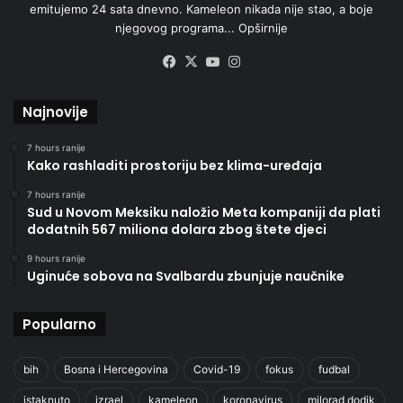
emitujemo 24 sata dnevno. Kameleon nikada nije stao, a boje
njegovog programa...
Opširnije
Facebook
X
YouTube
Instagram
Najnovije
7 hours ranije
Kako rashladiti prostoriju bez klima-uređaja
7 hours ranije
Sud u Novom Meksiku naložio Meta kompaniji da plati
dodatnih 567 miliona dolara zbog štete djeci
9 hours ranije
Uginuće sobova na Svalbardu zbunjuje naučnike
Popularno
bih
Bosna i Hercegovina
Covid-19
fokus
fudbal
istaknuto
izrael
kameleon
koronavirus
milorad dodik