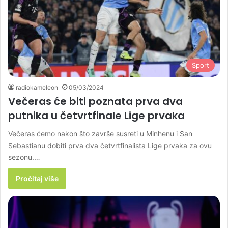
Sport
radiokameleon
05/03/2024
Večeras će biti poznata prva dva
putnika u četvrtfinale Lige prvaka
Večeras ćemo nakon što završe susreti u Minhenu i San
Sebastianu dobiti prva dva četvrtfinalista Lige prvaka za ovu
sezonu.…
Pročitaj više