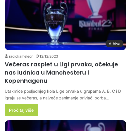
Arhiva
radiokameleon
12/12/2023
Večeras rasplet u Ligi prvaka, očekuje
nas ludnica u Manchesteru i
Kopenhagenu
Utakmice posljednjeg kola Lige prvaka u grupama A, B, C i D
igraju se večeras, a najveće zanimanje privlači borba…
Pročitaj više