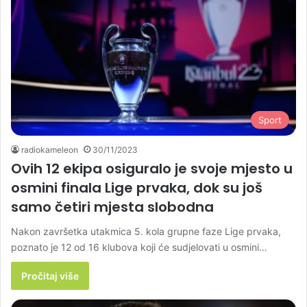
Sport
radiokameleon
30/11/2023
Ovih 12 ekipa osiguralo je svoje mjesto u
osmini finala Lige prvaka, dok su još
samo četiri mjesta slobodna
Nakon završetka utakmica 5. kola grupne faze Lige prvaka,
poznato je 12 od 16 klubova koji će sudjelovati u osmini…
Pročitaj više