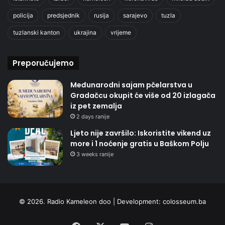
policija
predsjednik
rusija
sarajevo
tuzla
tuzlanski kanton
ukrajina
vrijeme
Preporučujemo
Međunarodni sajam pčelarstva u
Gradačcu okupit će više od 20 izlagača
iz pet zemalja
2 days ranije
Ljeto nije završilo: Iskoristite vikend uz
more i 1 noćenje gratis u Baškom Polju
3 weeks ranije
© 2026. Radio Kameleon doo | Development:
colosseum.ba