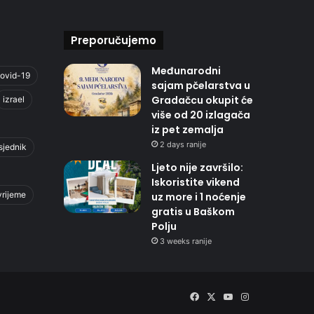
Preporučujemo
Međunarodni
ovid-19
sajam pčelarstva u
Gradačcu okupit će
izrael
više od 20 izlagača
iz pet zemalja
2 days ranije
sjednik
Ljeto nije završilo:
Iskoristite vikend
vrijeme
uz more i 1 noćenje
gratis u Baškom
Polju
3 weeks ranije
Facebook
X
YouTube
Instagram