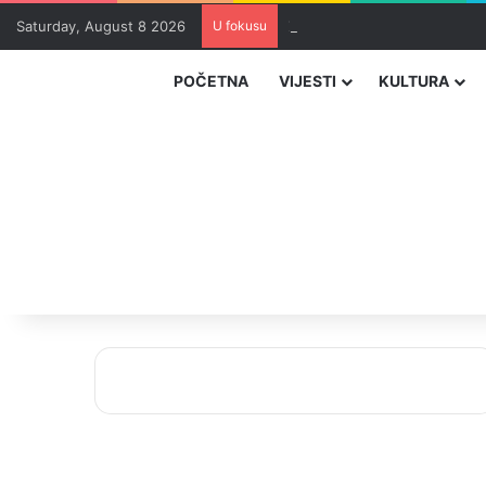
Saturday, August 8 2026
U fokusu
Zvizdić, Magazinović i Kojovi
POČETNA
VIJESTI
KULTURA