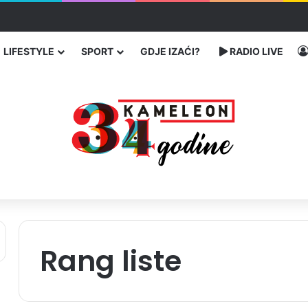
ć traže poseban status za Memorijalni centar Srebrenica
LIFESTYLE
SPORT
GDJE IZAĆI?
RADIO LIVE
Rang liste