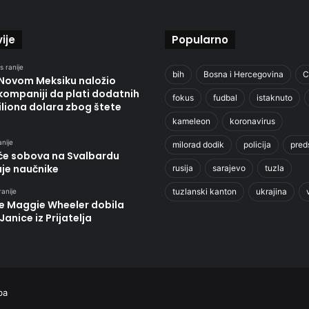
ije
Popularno
s ranije
bih
Bosna i Hercegovina
C
 Novom Meksiku naložio
kompaniji da plati dodatnih
fokus
fudbal
istaknuto
liona dolara zbog štete
kameleon
koronavirus
anije
milorad dodik
policija
pred
će sobova na Svalbardu
uje naučnike
rusija
sarajevo
tuzla
tuzlanski kanton
ukrajina
ranije
je Maggie Wheeler dobila
Janice iz Prijatelja
ba