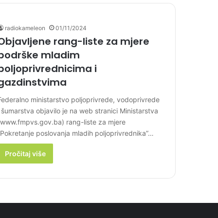
radiokameleon
01/11/2024
Objavljene rang-liste za mjere
podrške mladim
poljoprivrednicima i
gazdinstvima
Federalno ministarstvo poljoprivrede, vodoprivrede
i šumarstva objavilo je na web stranici Ministarstva
(www.fmpvs.gov.ba) rang-liste za mjere
“Pokretanje poslovanja mladih poljoprivrednika”…
Pročitaj više