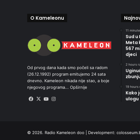
O Kameleonu
Najnov
11 minute
Sud u
Meta 
567 mi
djeci
2 hours r
Od prvog dana kada smo počeli sa radom
Uginu
(26.12.1992) program emitujemo 24 sata
zbunj
dnevno. Kameleon nikada nije stao, a boje
19 hours 
njegovog programa...
Opširnije
Kako 
ulogu 
Facebook
X
YouTube
Instagram
© 2026. Radio Kameleon doo | Development:
colosseum.