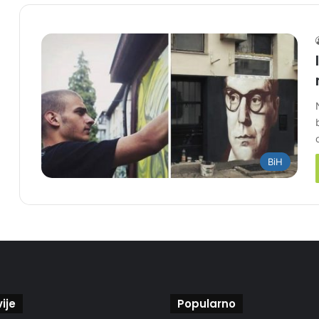
BiH
ije
Popularno