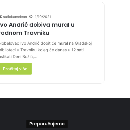
radiokameleon
11/10/2021
Ivo Andrić dobiva mural u
rodnom Travniku
Nobelovac Ivo Andrić dobit će mural na Gradskoj
biblioteci u Travniku kojeg će danas u 12 sati
oslikati Deni Božić,…
Pročitaj više
Preporučujemo