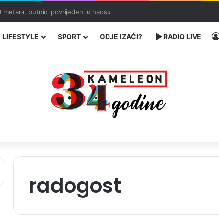
ć traže poseban status za Memorijalni centar Srebrenica
LIFESTYLE
SPORT
GDJE IZAĆI?
RADIO LIVE
radogost