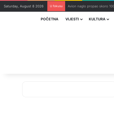
Saturday, August 8 2026
U fokusu
Zvizdić, Magazinović i Kojovi
POČETNA
VIJESTI
KULTURA