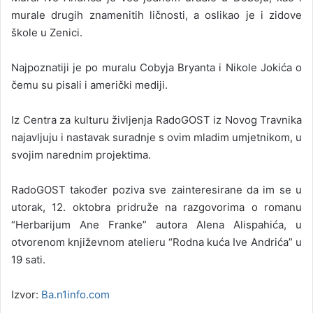
murale drugih znamenitih ličnosti, a oslikao je i zidove
škole u Zenici.
Najpoznatiji je po muralu Cobyja Bryanta i Nikole Jokića o
čemu su pisali i američki mediji.
Iz Centra za kulturu življenja RadoGOST iz Novog Travnika
najavljuju i nastavak suradnje s ovim mladim umjetnikom, u
svojim narednim projektima.
RadoGOST također poziva sve zainteresirane da im se u
utorak, 12. oktobra pridruže na razgovorima o romanu
“Herbarijum Ane Franke” autora Alena Alispahića, u
otvorenom književnom atelieru “Rodna kuća Ive Andrića” u
19 sati.
Izvor:
Ba.n1info.com