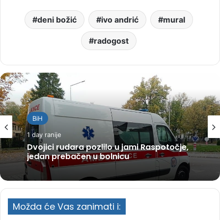
deni božić
ivo andrić
mural
radogost
BiH
1 day ranije
Dvojici rudara pozlilo u jami Raspotočje,
jedan prebačen u bolnicu
Možda će Vas zanimati i: