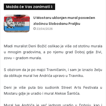
Možda će Vas zanimati i:
U Mostaru uklonjen mural posvećen
zločincu Slobodanu Praljku
23/04/2026
Mladi muralist Deni Božić oslikao je više od stotinu murala
u mnogim gradovima, a po njemu grad Doboj gdje živi,
zovu – gradom murala.
S obzirom da je po majci Travničanin, i sam je izrazio želju
da oblikuje mural Ive Andrića upravo u Travniku.
Deni je više puta bio sudionik Street Arts Festivala u
Mostaru gdje je uradio i mural Alekse Šantića.
Mural Ive Andrića je već jednom uradio u Doboju, kao i