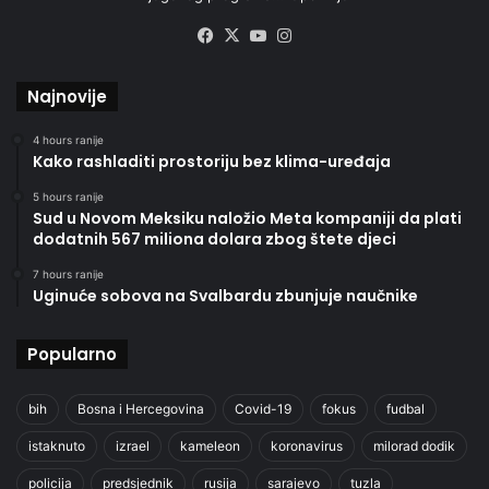
Facebook
X
YouTube
Instagram
Najnovije
4 hours ranije
Kako rashladiti prostoriju bez klima-uređaja
5 hours ranije
Sud u Novom Meksiku naložio Meta kompaniji da plati
dodatnih 567 miliona dolara zbog štete djeci
7 hours ranije
Uginuće sobova na Svalbardu zbunjuje naučnike
Popularno
bih
Bosna i Hercegovina
Covid-19
fokus
fudbal
istaknuto
izrael
kameleon
koronavirus
milorad dodik
policija
predsjednik
rusija
sarajevo
tuzla