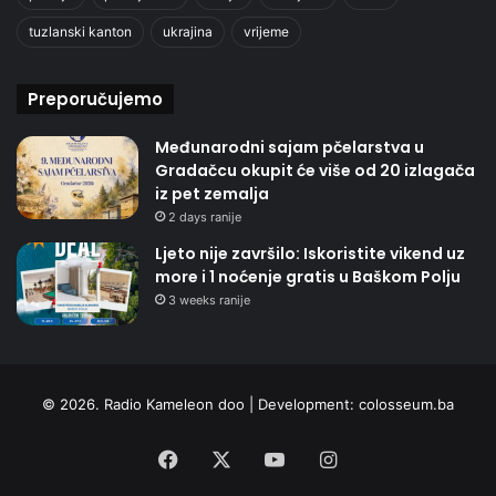
tuzlanski kanton
ukrajina
vrijeme
Preporučujemo
Međunarodni sajam pčelarstva u
Gradačcu okupit će više od 20 izlagača
iz pet zemalja
2 days ranije
Ljeto nije završilo: Iskoristite vikend uz
more i 1 noćenje gratis u Baškom Polju
3 weeks ranije
© 2026. Radio Kameleon doo | Development:
colosseum.ba
Facebook
X
YouTube
Instagram