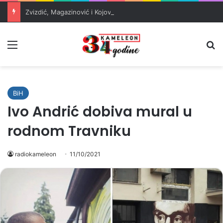
Zvizdić, Magazinović i Kojović traže poseban status za Memorijalni centar Srebrenica
Meni
Pr
BiH
Ivo Andrić dobiva mural u
rodnom Travniku
radiokameleon
11/10/2021