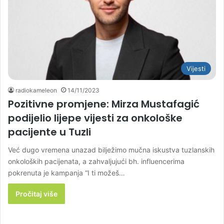
Vijesti
radiokameleon
14/11/2023
Pozitivne promjene: Mirza Mustafagić
podijelio lijepe vijesti za onkološke
pacijente u Tuzli
Već dugo vremena unazad bilježimo mučna iskustva tuzlanskih
onkoloških pacijenata, a zahvaljujući bh. influencerima
pokrenuta je kampanja “I ti možeš…
Pročitaj više