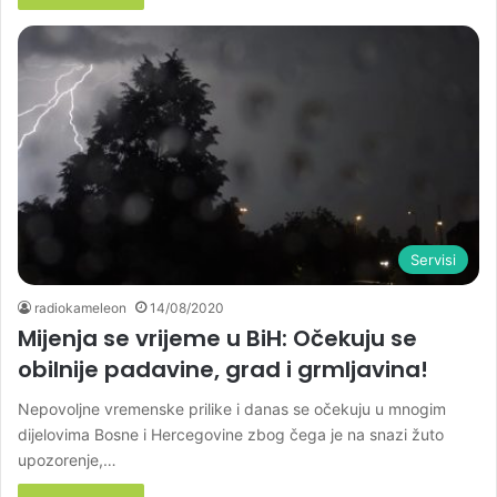
Servisi
radiokameleon
14/08/2020
Mijenja se vrijeme u BiH: Očekuju se
obilnije padavine, grad i grmljavina!
Nepovoljne vremenske prilike i danas se očekuju u mnogim
dijelovima Bosne i Hercegovine zbog čega je na snazi žuto
upozorenje,…