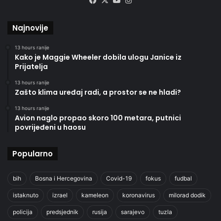
Facebook
X
YouTube
Instagram
Najnovije
13 hours ranije
Kako je Maggie Wheeler dobila ulogu Janice iz
Prijatelja
13 hours ranije
Zašto klima uređaj radi, a prostor se ne hladi?
13 hours ranije
Avion naglo propao skoro 100 metara, putnici
povrijeđeni u haosu
Popularno
bih
Bosna i Hercegovina
Covid-19
fokus
fudbal
istaknuto
izrael
kameleon
koronavirus
milorad dodik
policija
predsjednik
rusija
sarajevo
tuzla