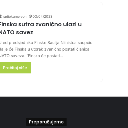
radiokameleon
03/04/2023
Finska sutra zvanično ulazi u
NATO savez
Ured predsjednika Finske Saulija Niinistoa saopćio
da je će Finska u utorak zvanično postati članica
NATO saveza. “Finska će postati…
Pročitaj više
Preporučujemo