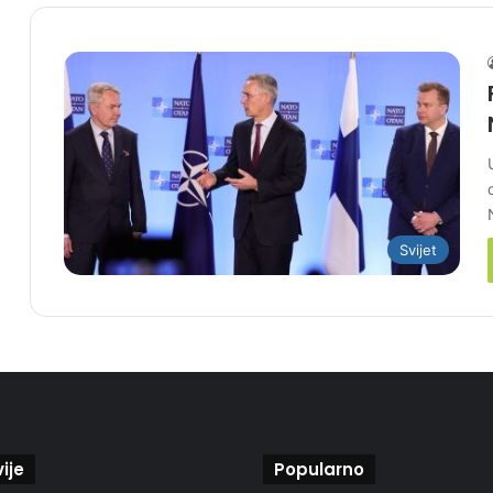
Svijet
ije
Popularno