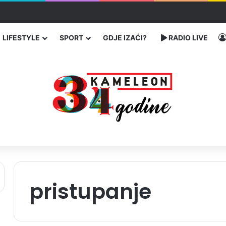
traže poseban status za Memorijalni centar Srebrenica
LIFESTYLE
SPORT
GDJE IZAĆI?
RADIO LIVE
pristupanje