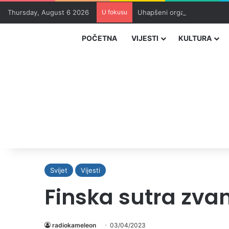
Thursday, August 6 2026
U fokusu
Uhapšeni organizatori krijum
POČETNA
VIJESTI
KULTURA
Svijet
Vijesti
Finska sutra zva
radiokameleon
03/04/2023