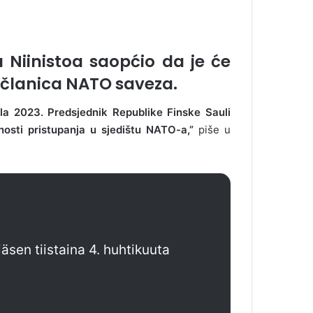
a Niinistoa saopćio da je će
 članica NATO saveza.
ila 2023. Predsjednik Republike Finske Sauli
nosti pristupanja u sjedištu NATO-a,”
piše u
äsen tiistaina 4. huhtikuuta