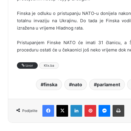
Finska je odluku o pristupanju NATO-u donijela nakon 
totalnu invaziju na Ukrajinu. Do tada je Finska vodil
izražena u vrijeme Hladnog rata.
Pristupanjem Finske NATO će imati 31 članicu, a 
proceduru ostati će u čekaonici još neko vrijeme dok n
Izvor
Klix.ba
finska
nato
parlament
Facebook
X
LinkedIn
Pinterest
Messenger
Print
Podijelite