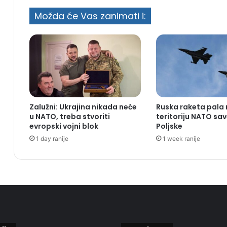
Možda će Vas zanimati i:
Zalužni: Ukrajina nikada neće
Ruska raketa pala
u NATO, treba stvoriti
teritoriju NATO sa
evropski vojni blok
Poljske
1 day ranije
1 week ranije