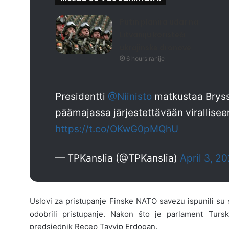
Putin planira udar na
Litvaniju koristeći
ukrajinske dronove
6 hours ranije
Presidentti
@Niinisto
matkustaa Brysse
päämajassa järjestettävään virallisee
https://t.co/OKwG0pMQhU
— TPKanslia (@TPKanslia)
April 3, 2
Uslovi za pristupanje Finske NATO savezu ispunili su
odobrili pristupanje. Nakon što je parlament Turs
predsjednik Recep Tayyip Erdogan.