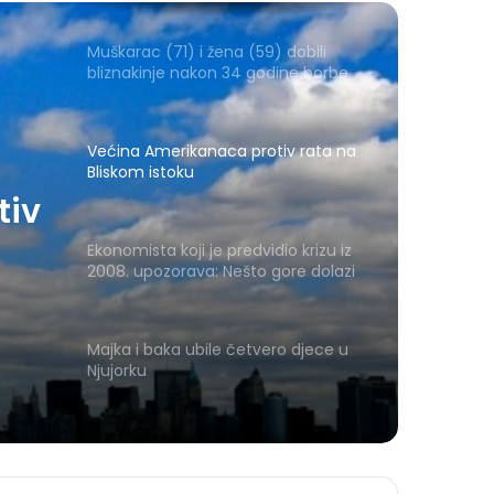
Muškarac (71) i žena (59) dobili
bliznakinje nakon 34 godine borbe
Većina Amerikanaca protiv rata na
Bliskom istoku
tiv
Ekonomista koji je predvidio krizu iz
2008. upozorava: Nešto gore dolazi
Majka i baka ubile četvero djece u
Njujorku