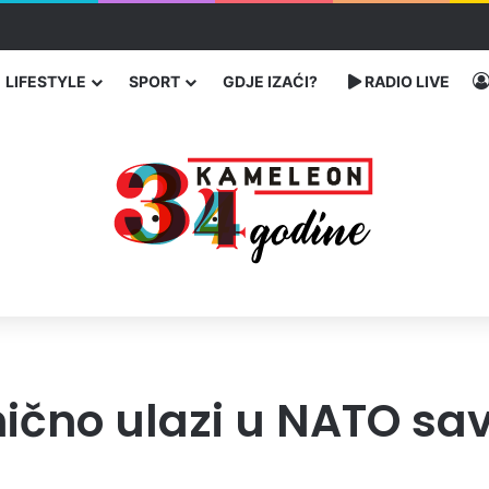
čarenja migranata preko BiH i Balkana
LIFESTYLE
SPORT
GDJE IZAĆI?
RADIO LIVE
nično ulazi u NATO sa