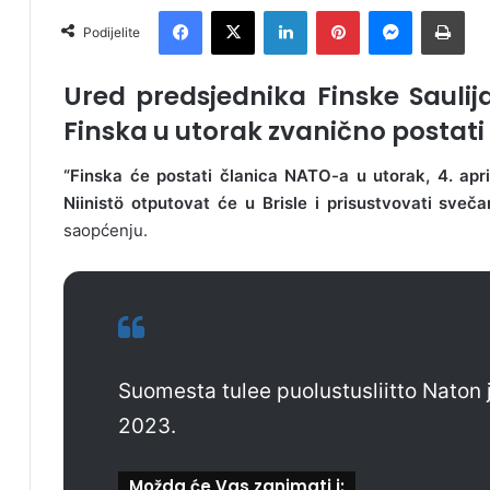
Facebook
X
LinkedIn
Pinterest
Messenger
Print
Podijelite
Ured predsjednika Finske Saulij
Finska u utorak zvanično postati
“Finska će postati članica NATO-a u utorak, 4. apr
Niinistö otputovat će u Brisle i prisustvovati sveča
saopćenju.
Suomesta tulee puolustusliitto Naton j
2023.
Možda će Vas zanimati i: