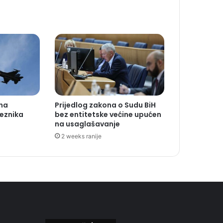
 na
Prijedlog zakona o Sudu BiH
veznika
bez entitetske većine upućen
na usaglašavanje
2 weeks ranije