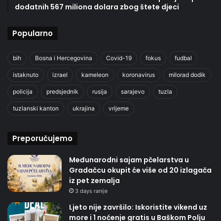
dodatnih 567 miliona dolara zbog štete djeci
Popularno
bih
Bosna i Hercegovina
Covid-19
fokus
fudbal
istaknuto
izrael
kameleon
koronavirus
milorad dodik
policija
predsjednik
rusija
sarajevo
tuzla
tuzlanski kanton
ukrajina
vrijeme
Preporučujemo
Međunarodni sajam pčelarstva u
Gradačcu okupit će više od 20 izlagača
iz pet zemalja
3 days ranije
Ljeto nije završilo: Iskoristite vikend uz
more i 1 noćenje gratis u Baškom Polju