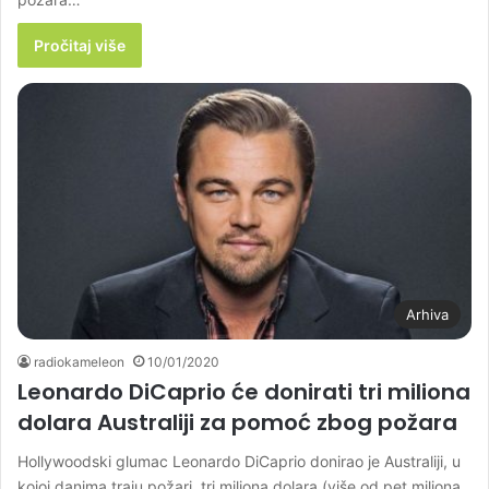
Pročitaj više
Arhiva
radiokameleon
10/01/2020
Leonardo DiCaprio će donirati tri miliona
dolara Australiji za pomoć zbog požara
Hollywoodski glumac Leonardo DiCaprio donirao je Australiji, u
kojoj danima traju požari, tri miliona dolara (više od pet miliona