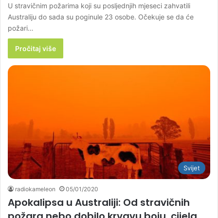
U stravičnim požarima koji su posljednjih mjeseci zahvatili
Australiju do sada su poginule 23 osobe. Očekuje se da će
požari…
Pročitaj više
Svijet
radiokameleon
05/01/2020
Apokalipsa u Australiji: Od stravičnih
požara nebo dobilo krvavu boju, cijela