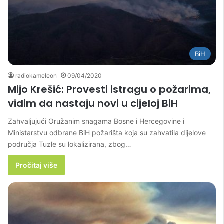
BiH
radiokameleon
09/04/2020
Mijo Krešić: Provesti istragu o požarima,
vidim da nastaju novi u cijeloj BiH
Zahvaljujući Oružanim snagama Bosne i Hercegovine i
Ministarstvu odbrane BiH požarišta koja su zahvatila dijelove
područja Tuzle su lokalizirana, zbog…
Pročitaj više