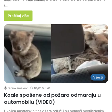
i…
Pročitaj više
Vijesti
radiokameleon
10/01/2020
Koale spašene od požara odmaraju u
automobilu (VIDEO)
Dvojica australskih tinejdžera odlučili su pomoći povrijeđenim