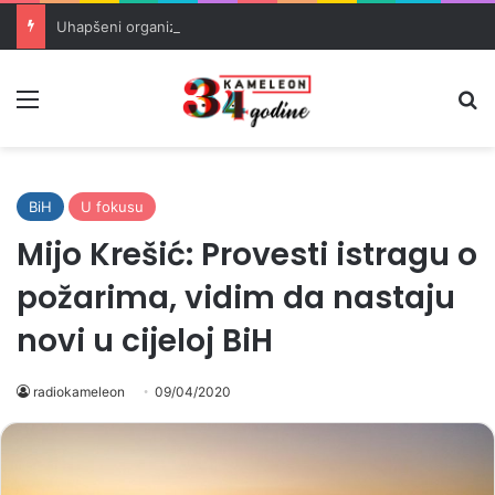
Uhapšeni organizatori krijumčarenja migranata preko BiH i Balkana
Meni
Pr
BiH
U fokusu
Mijo Krešić: Provesti istragu o
požarima, vidim da nastaju
novi u cijeloj BiH
radiokameleon
09/04/2020