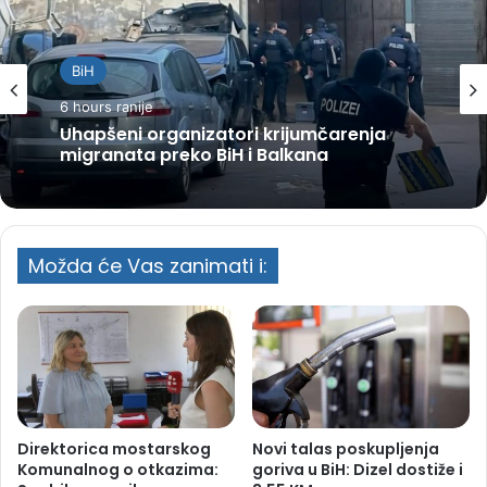
BiH
6 hours ranije
Uhapšeni organizatori krijumčarenja
migranata preko BiH i Balkana
Možda će Vas zanimati i:
Direktorica mostarskog
Novi talas poskupljenja
Komunalnog o otkazima:
goriva u BiH: Dizel dostiže i