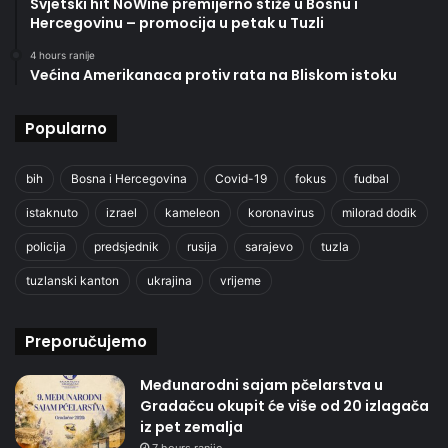
Svjetski hit NoWine premijerno stiže u Bosnu i
Hercegovinu – promocija u petak u Tuzli
4 hours ranije
Većina Amerikanaca protiv rata na Bliskom istoku
Popularno
bih
Bosna i Hercegovina
Covid-19
fokus
fudbal
istaknuto
izrael
kameleon
koronavirus
milorad dodik
policija
predsjednik
rusija
sarajevo
tuzla
tuzlanski kanton
ukrajina
vrijeme
Preporučujemo
Međunarodni sajam pčelarstva u
Gradačcu okupit će više od 20 izlagača
iz pet zemalja