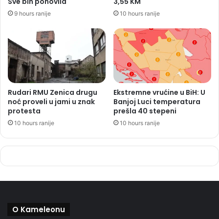
Sve bih ponovila
3,55 KM
9 hours ranije
10 hours ranije
Rudari RMU Zenica drugu
Ekstremne vrućine u BiH: U
noć proveli u jami u znak
Banjoj Luci temperatura
protesta
prešla 40 stepeni
10 hours ranije
10 hours ranije
O Kameleonu