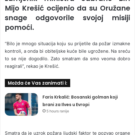
Mijo Krešić ocijenio da su Oružane
snage odgovorile svojoj misiji
pomoći.
“Bilo je mnogo situacija koju su prijetile da požar izmakne
kontroli, a onda bi obiteljske kuće bile ugrožene. Na sreću
to se nije dogodilo. Zato smatram da smo veoma dobro
reagirali”, rekao je Krešić.
Možda će Vas zanimati i:
Faris Krkalić: Bosanski golman koji
brani za Ilves u Evropi
5 hours ranije
Smatra da je uzrok požara ljudski faktor te pozvao organe