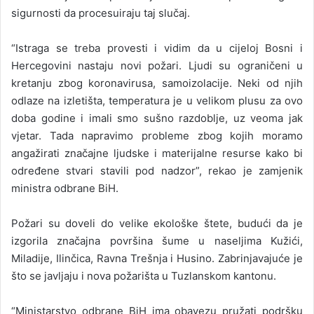
sigurnosti da procesuiraju taj slučaj.
“Istraga se treba provesti i vidim da u cijeloj Bosni i
Hercegovini nastaju novi požari. Ljudi su ograničeni u
kretanju zbog koronavirusa, samoizolacije. Neki od njih
odlaze na izletišta, temperatura je u velikom plusu za ovo
doba godine i imali smo sušno razdoblje, uz veoma jak
vjetar. Tada napravimo probleme zbog kojih moramo
angažirati značajne ljudske i materijalne resurse kako bi
određene stvari stavili pod nadzor”, rekao je zamjenik
ministra odbrane BiH.
Požari su doveli do velike ekološke štete, budući da je
izgorila značajna površina šume u naseljima Kužići,
Miladije, Ilinčica, Ravna Trešnja i Husino. Zabrinjavajuće je
što se javljaju i nova požarišta u Tuzlanskom kantonu.
“Ministarstvo odbrane BiH ima obavezu pružati podršku