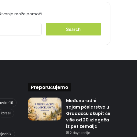
aživanje može pomoći.
S
e
a
r
c
h
f
o
r
:
Preporučujemo
Međunarodni
ovid-19
sajam pčelarstva u
Gradačcu okupit će
izrael
više od 20 izlagača
iz pet zemalja
2 days ranije
sjednik