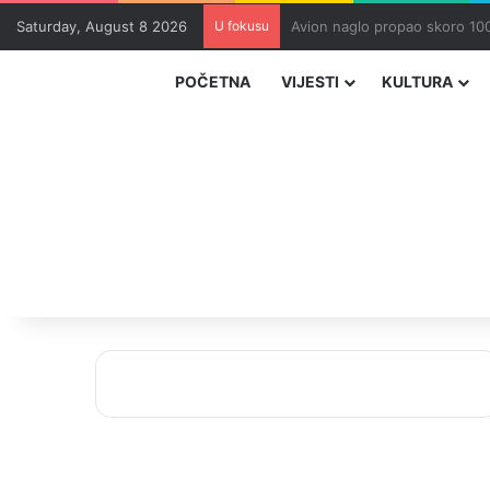
Saturday, August 8 2026
U fokusu
Zvizdić, Magazinović i Kojovi
POČETNA
VIJESTI
KULTURA