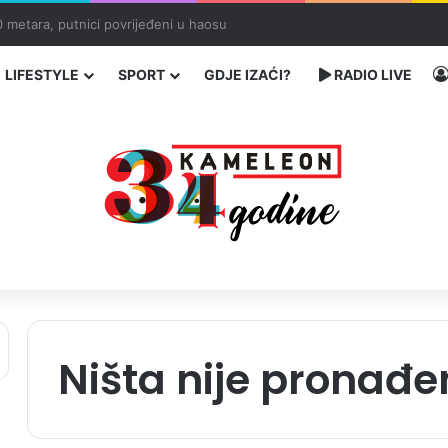
ć traže poseban status za Memorijalni centar Srebrenica
LIFESTYLE
SPORT
GDJE IZAĆI?
RADIO LIVE
Ništa nije pronađe