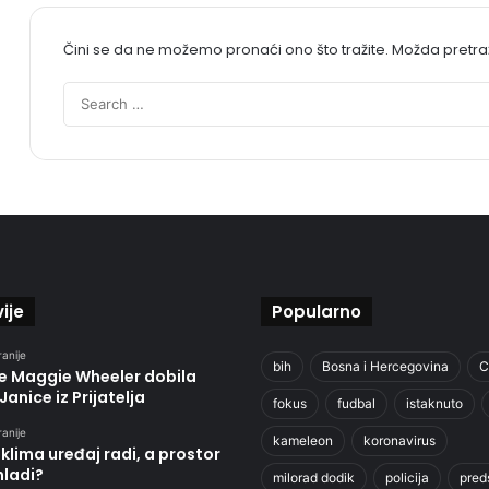
Čini se da ne možemo pronaći ono što tražite. Možda pretr
ije
Popularno
ranije
bih
Bosna i Hercegovina
C
je Maggie Wheeler dobila
Janice iz Prijatelja
fokus
fudbal
istaknuto
ranije
kameleon
koronavirus
klima uređaj radi, a prostor
hladi?
milorad dodik
policija
pred