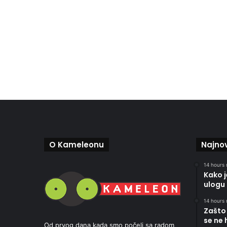
O Kameleonu
Najnov
14 hours 
Kako 
ulogu 
14 hours 
Zašto 
se ne 
Od prvog dana kada smo počeli sa radom