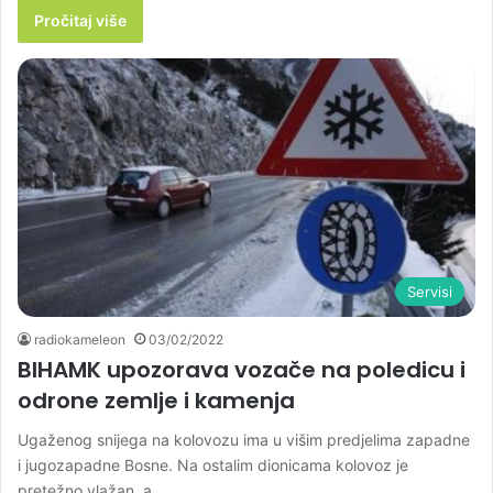
Pročitaj više
Servisi
radiokameleon
03/02/2022
BIHAMK upozorava vozače na poledicu i
odrone zemlje i kamenja
Ugaženog snijega na kolovozu ima u višim predjelima zapadne
i jugozapadne Bosne. Na ostalim dionicama kolovoz je
pretežno vlažan, a…