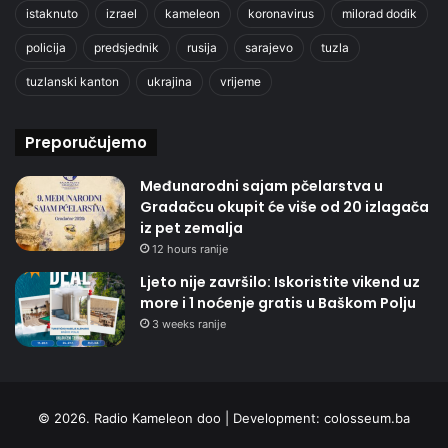
istaknuto
izrael
kameleon
koronavirus
milorad dodik
policija
predsjednik
rusija
sarajevo
tuzla
tuzlanski kanton
ukrajina
vrijeme
Preporučujemo
Međunarodni sajam pčelarstva u
Gradačcu okupit će više od 20 izlagača
iz pet zemalja
12 hours ranije
Ljeto nije završilo: Iskoristite vikend uz
more i 1 noćenje gratis u Baškom Polju
3 weeks ranije
© 2026. Radio Kameleon doo | Development:
colosseum.ba