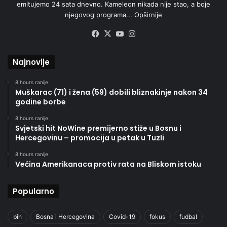
emitujemo 24 sata dnevno. Kameleon nikada nije stao, a boje
njegovog programa...
Opširnije
Facebook
X
YouTube
Instagram
Najnovije
8 hours ranije
Muškarac (71) i žena (59) dobili bliznakinje nakon 34
godine borbe
8 hours ranije
Svjetski hit NoWine premijerno stiže u Bosnu i
Hercegovinu – promocija u petak u Tuzli
8 hours ranije
Većina Amerikanaca protiv rata na Bliskom istoku
Popularno
bih
Bosna i Hercegovina
Covid-19
fokus
fudbal