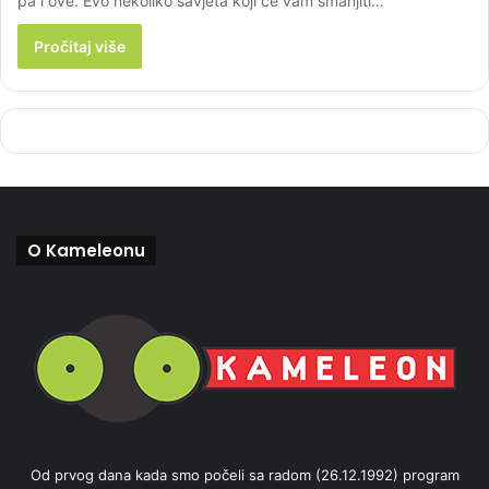
pa i ove. Evo nekoliko savjeta koji će vam smanjiti…
Pročitaj više
O Kameleonu
Od prvog dana kada smo počeli sa radom (26.12.1992) program