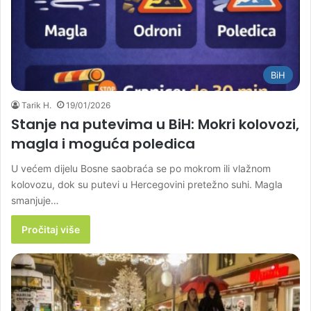
BiH
Tarik H.
19/01/2026
Stanje na putevima u BiH: Mokri kolovozi,
magla i moguća poledica
U većem dijelu Bosne saobraća se po mokrom ili vlažnom
kolovozu, dok su putevi u Hercegovini pretežno suhi. Magla
smanjuje…
Pročitaj više