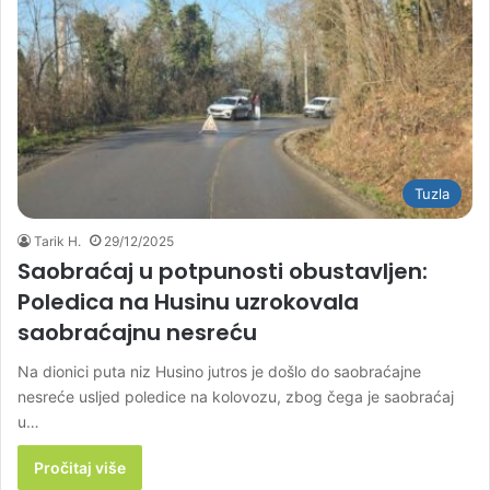
Tuzla
Tarik H.
29/12/2025
Saobraćaj u potpunosti obustavljen:
Poledica na Husinu uzrokovala
saobraćajnu nesreću
Na dionici puta niz Husino jutros je došlo do saobraćajne
nesreće usljed poledice na kolovozu, zbog čega je saobraćaj
u…
Pročitaj više