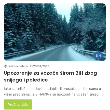
BiH
radiokameleon
20/01/2024
Upozorenje za vozače širom BiH zbog
snijega i poledice
Iako su sniježne padavine oslabile ili prestale na dionicama u
višim predjelima, iz BIHAMK-a su upozorili na ugažen snijeg i…
Pročitaj više