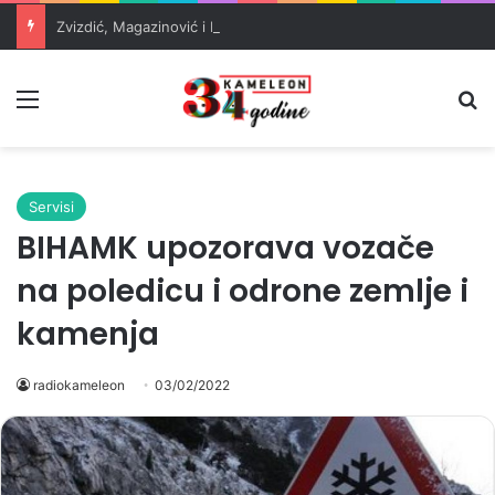
Zvizdić, Magazinović i Kojović traže poseban status za Memorijalni centar Srebrenica
Meni
Pr
Servisi
BIHAMK upozorava vozače
na poledicu i odrone zemlje i
kamenja
radiokameleon
03/02/2022