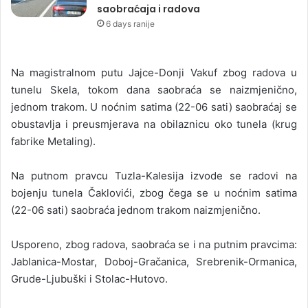
saobraćaja i radova
6 days ranije
Na magistralnom putu Jajce-Donji Vakuf zbog radova u
tunelu Skela, tokom dana saobraća se naizmjenično,
jednom trakom. U noćnim satima (22-06 sati) saobraćaj se
obustavlja i preusmjerava na obilaznicu oko tunela (krug
fabrike Metaling).
Na putnom pravcu Tuzla-Kalesija izvode se radovi na
bojenju tunela Čaklovići, zbog čega se u noćnim satima
(22-06 sati) saobraća jednom trakom naizmjenično.
Usporeno, zbog radova, saobraća se i na putnim pravcima:
Jablanica-Mostar, Doboj-Gračanica, Srebrenik-Ormanica,
Grude-Ljubuški i Stolac-Hutovo.