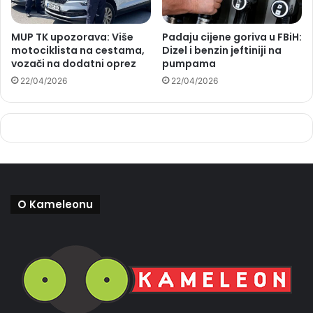
MUP TK upozorava: Više
Padaju cijene goriva u FBiH:
motociklista na cestama,
Dizel i benzin jeftiniji na
vozači na dodatni oprez
pumpama
22/04/2026
22/04/2026
O Kameleonu