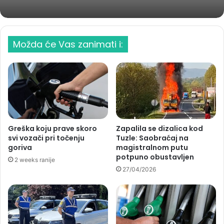
Možda će Vas zanimati i:
Greška koju prave skoro
Zapalila se dizalica kod
svi vozači pri točenju
Tuzle: Saobraćaj na
goriva
magistralnom putu
potpuno obustavljen
2 weeks ranije
27/04/2026