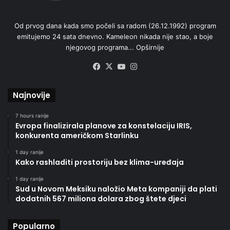
Od prvog dana kada smo počeli sa radom (26.12.1992) program
emitujemo 24 sata dnevno. Kameleon nikada nije stao, a boje
njegovog programa...
Opširnije
Facebook
X
YouTube
Instagram
Najnovije
7 hours ranije
Evropa finalizirala planove za konstelaciju IRIS,
konkurenta američkom Starlinku
1 day ranije
Kako rashladiti prostoriju bez klima-uređaja
1 day ranije
Sud u Novom Meksiku naložio Meta kompaniji da plati
dodatnih 567 miliona dolara zbog štete djeci
Popularno