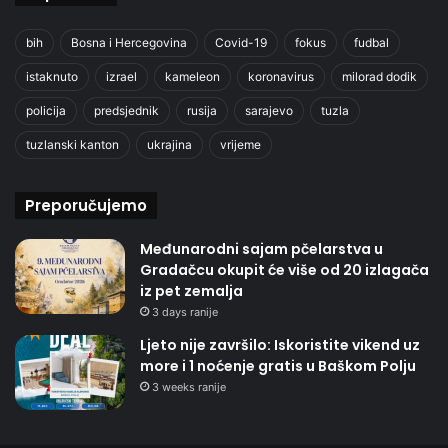
bih
Bosna i Hercegovina
Covid-19
fokus
fudbal
istaknuto
izrael
kameleon
koronavirus
milorad dodik
policija
predsjednik
rusija
sarajevo
tuzla
tuzlanski kanton
ukrajina
vrijeme
Preporučujemo
Međunarodni sajam pčelarstva u
Gradačcu okupit će više od 20 izlagača
iz pet zemalja
3 days ranije
Ljeto nije završilo: Iskoristite vikend uz
more i 1 noćenje gratis u Baškom Polju
3 weeks ranije